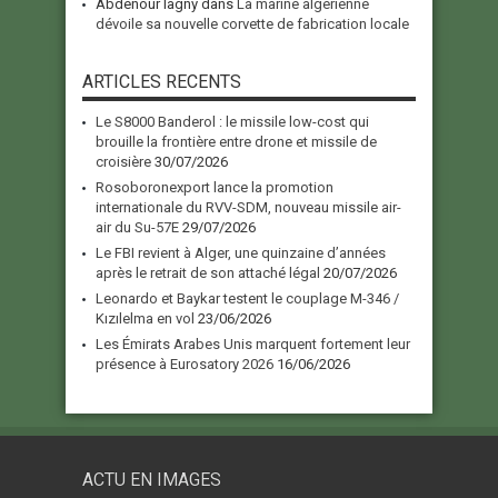
Abdenour lagny
dans
La marine algérienne
dévoile sa nouvelle corvette de fabrication locale
ARTICLES RECENTS
Le S8000 Banderol : le missile low-cost qui
brouille la frontière entre drone et missile de
croisière
30/07/2026
Rosoboronexport lance la promotion
internationale du RVV-SDM, nouveau missile air-
air du Su-57E
29/07/2026
Le FBI revient à Alger, une quinzaine d’années
après le retrait de son attaché légal
20/07/2026
Leonardo et Baykar testent le couplage M-346 /
Kızılelma en vol
23/06/2026
Les Émirats Arabes Unis marquent fortement leur
présence à Eurosatory 2026
16/06/2026
ACTU EN IMAGES