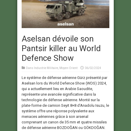
Aselsan dévoile son
Pantsir killer au World
Defence Show
Dans
Industrie Militaire
,
Moyen-Orient
06/02/2024
Le système de défense aérienne Gürz présenté par
Aselsan lors du World Defence Show (WDS) 2024,
qui a actuellement lieu en Arabie Saoudite,
représente une avancée significative dans la
technologie de défense aérienne. Monté sur la
plate-forme de camion Seyit 8×8 d’Anadolu Isuzu, le
système offre une réponse polyvalente aux
menaces aériennes grâce à son arsenal
comprenant un canon de 35 mm et quatre missiles
de défense aérienne BOZDOĞAN ou GÖKDOĞAN.