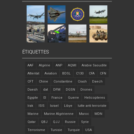
ÉTIQUETTES
AAF
Algérie
ANP
AQMI
Arabie Saoudite
Attentat
Aviation
BDSL
C130
CFA
CFN
CFT
Chine
Constantine
Crash
Daech
Daesh
dat
DFM
DGSN
Drones
Egypte
EI
France
Guerre
Helicopteres
Irak
ISIS
Israel
Libye
lutte anti terroriste
Marine
Marine Algérienne
Maroc
MDN
Qatar
QBJ
QJJ
Russie
Syrie
Terrorisme
Tunisie
Turquie
USA