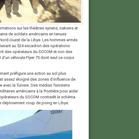
rmations sur les théâtres syriens, irakiens et
aine de soldats américains en tenues
au Nord-Ouest de la Libye. Les hommes armés
rtenant au 524 escadron des opérations
sont des opérateurs du SOCOM et non des
d’un véhicule Flyer 75 dont seul ce corps
ement préfigure une action au sol plus
est assez éloigné des zones d’influence de
re avec la Tunisie. Des médias Tunisiens
itaires américains à la frontière pour aider
des opérateurs du SOCOM contredit le schéma
 de déploiement coup de poing en Libye.