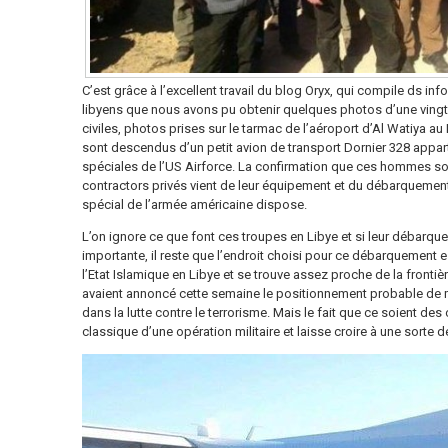
C’est grâce à l’excellent travail du blog Oryx, qui compile ds info
libyens que nous avons pu obtenir quelques photos d’une vingt
civiles, photos prises sur le tarmac de l’aéroport d’Al Watiya 
sont descendus d’un petit avion de transport Dornier 328 appa
spéciales de l’US Airforce. La confirmation que ces hommes 
contractors privés vient de leur équipement et du débarquement 
spécial de l’armée américaine dispose.
L’on ignore ce que font ces troupes en Libye et si leur débarqu
importante, il reste que l’endroit choisi pour ce débarquement 
l’Etat Islamique en Libye et se trouve assez proche de la frontiè
avaient annoncé cette semaine le positionnement probable de mil
dans la lutte contre le terrorisme. Mais le fait que ce soient 
classique d’une opération militaire et laisse croire à une sorte