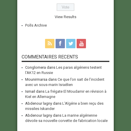
View Results
Polls Archive
COMMENTAIRES RECENTS
Conglomera
dans
Les paras algériens testent
l’AK12 en Russie
Mounirmarsa
dans
Ce que l’on sait de l’incident
avec un sous-marin Israélien
Ismail
dans
La frégate El Moudamir en révision à
Kiel en Allemagne
Abdenour lagny
dans
L’Algérie a bien reçu des
missiles Iskander
Abdenour lagny
dans
La marine algérienne
dévoile sa nouvelle corvette de fabrication locale