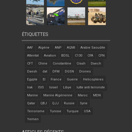
ÉTIQUETTES
AAF
Algérie
ANP
AQMI
Arabie Saoudite
Attentat
Aviation
BDSL
C130
CFA
CFN
CFT
Chine
Constantine
Crash
Daech
Daesh
dat
DFM
DGSN
Drones
Egypte
EI
France
Guerre
Helicopteres
Irak
ISIS
Israel
Libye
lutte anti terroriste
Marine
Marine Algérienne
Maroc
MDN
Qatar
QBJ
QJJ
Russie
Syrie
Terrorisme
Tunisie
Turquie
USA
Yemen