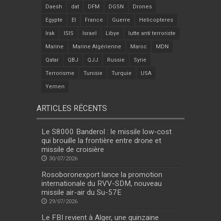
Daesh
dat
DFM
DGSN
Drones
Egypte
EI
France
Guerre
Helicopteres
Irak
ISIS
Israel
Libye
lutte anti terroriste
Marine
Marine Algérienne
Maroc
MDN
Qatar
QBJ
QJJ
Russie
Syrie
Terrorisme
Tunisie
Turquie
USA
Yemen
ARTICLES RÉCENTS
Le S8000 Banderol : le missile low-cost
qui brouille la frontière entre drone et
missile de croisière
30/07/2026
Rosoboronexport lance la promotion
internationale du RVV-SDM, nouveau
missile air-air du Su-57E
29/07/2026
Le FBI revient à Alger, une quinzaine