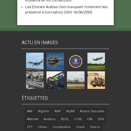
Kızılelma en vol
23/06/2026
Les Émirats Arabes Unis marquent fortement leur
présence à Eurosatory 2026
16/06/2026
ACTU EN IMAGES
ÉTIQUETTES
AAF
Algérie
ANP
AQMI
Arabie Saoudite
Attentat
Aviation
BDSL
C130
CFA
CFN
CFT
Chine
Constantine
Crash
Daech