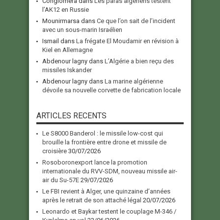
Conglomera
dans
Les paras algériens testent
l’AK12 en Russie
Mounirmarsa
dans
Ce que l’on sait de l’incident
avec un sous-marin Israélien
Ismail
dans
La frégate El Moudamir en révision à
Kiel en Allemagne
Abdenour lagny
dans
L’Algérie a bien reçu des
missiles Iskander
Abdenour lagny
dans
La marine algérienne
dévoile sa nouvelle corvette de fabrication locale
ARTICLES RECENTS
Le S8000 Banderol : le missile low-cost qui
brouille la frontière entre drone et missile de
croisière
30/07/2026
Rosoboronexport lance la promotion
internationale du RVV-SDM, nouveau missile air-
air du Su-57E
29/07/2026
Le FBI revient à Alger, une quinzaine d’années
après le retrait de son attaché légal
20/07/2026
Leonardo et Baykar testent le couplage M-346 /