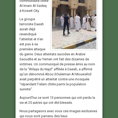
communauté chiite
Al Imam Al Sadeq
à Koweit City.
Le groupe
terroriste Daesh
aurait déjà
revendiqué
l’attentat et n’en
est pas à sa
première attaque
du genre. Deux attentats suicides en Arabie
Saoudite et au Yemen ont fait des dizaines de
victimes. Un communiqué de presse émis au nom
de la “Wilaya du Najd” affiliée à Daesh, a affirmé
qu’un dénommé Abou SOuleiman Al Mouwahid
avait perpétré un attentat contre une mosquée
“répandant l’islam chiite parmi la population
sunnite”.
Aujourd’hui ce sont 13 personnes qui ont perdu la
vie et 25 autres qui ont été blessés.
Nous partageons avec vous ces images exclusives
qui nous sont parvenu des lieux