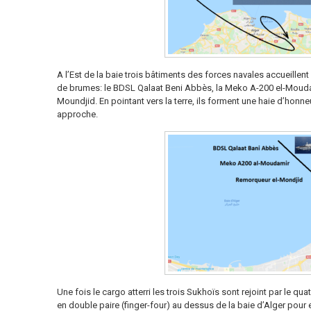
A l’Est de la baie trois bâtiments des forces navales accueillent
de brumes: le BDSL Qalaat Beni Abbès, la Meko A-200 el-Moudam
Moundjid. En pointant vers la terre, ils forment une haie d’honne
approche.
Une fois le cargo atterri les trois Sukhoïs sont rejoint par le q
en double paire (finger-four) au dessus de la baie d’Alger pour e