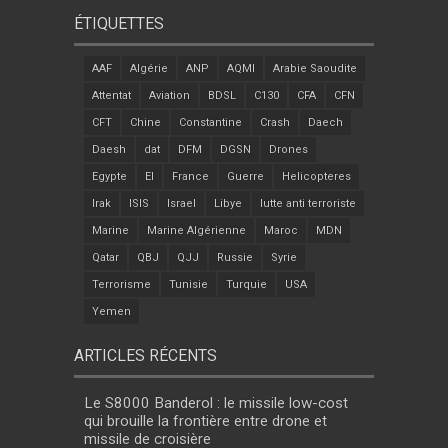
ÉTIQUETTES
AAF
Algérie
ANP
AQMI
Arabie Saoudite
Attentat
Aviation
BDSL
C130
CFA
CFN
CFT
Chine
Constantine
Crash
Daech
Daesh
dat
DFM
DGSN
Drones
Egypte
EI
France
Guerre
Helicopteres
Irak
ISIS
Israel
Libye
lutte anti terroriste
Marine
Marine Algérienne
Maroc
MDN
Qatar
QBJ
QJJ
Russie
Syrie
Terrorisme
Tunisie
Turquie
USA
Yemen
ARTICLES RÉCENTS
Le S8000 Banderol : le missile low-cost
qui brouille la frontière entre drone et
missile de croisière