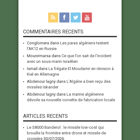
COMMENTAIRES RECENTS
Conglomera
dans
Les paras algériens testent
l’AK12 en Russie
Mounirmarsa
dans
Ce que l’on sait de l’incident
avec un sous-marin Israélien
Ismail
dans
La frégate El Moudamir en révision à
Kiel en Allemagne
Abdenour lagny
dans
L’Algérie a bien reçu des
missiles Iskander
Abdenour lagny
dans
La marine algérienne
dévoile sa nouvelle corvette de fabrication locale
ARTICLES RECENTS
Le S8000 Banderol : le missile low-cost qui
brouille la frontière entre drone et missile de
croisière
30/07/2026