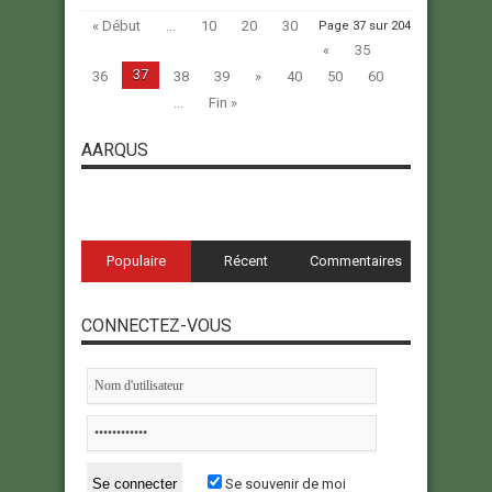
« Début
...
10
20
30
Page 37 sur 204
«
35
37
36
38
39
»
40
50
60
...
Fin »
AARQUS
Populaire
Récent
Commentaires
CONNECTEZ-VOUS
Se souvenir de moi