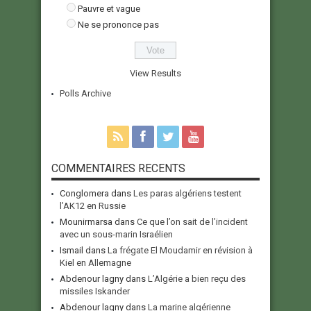
Pauvre et vague
Ne se prononce pas
View Results
Polls Archive
COMMENTAIRES RECENTS
Conglomera
dans
Les paras algériens testent
l’AK12 en Russie
Mounirmarsa
dans
Ce que l’on sait de l’incident
avec un sous-marin Israélien
Ismail
dans
La frégate El Moudamir en révision à
Kiel en Allemagne
Abdenour lagny
dans
L’Algérie a bien reçu des
missiles Iskander
Abdenour lagny
dans
La marine algérienne