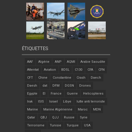
ÉTIQUETTES
AAF
Algérie
ANP
AQMI
Arabie Saoudite
Attentat
Aviation
BDSL
C130
CFA
CFN
CFT
Chine
Constantine
Crash
Daech
Daesh
dat
DFM
DGSN
Drones
Egypte
EI
France
Guerre
Helicopteres
Irak
ISIS
Israel
Libye
lutte anti terroriste
Marine
Marine Algérienne
Maroc
MDN
Qatar
QBJ
QJJ
Russie
Syrie
Terrorisme
Tunisie
Turquie
USA