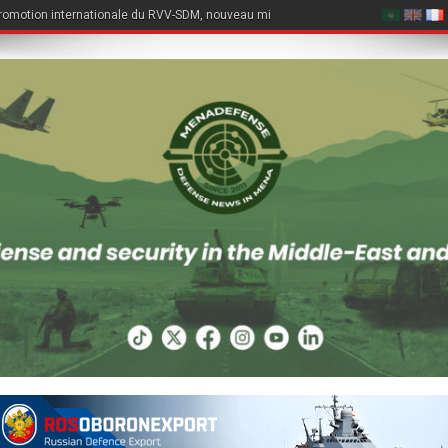
romotion internationale du RVV-SDM, nouveau missile air-air du Su-57E