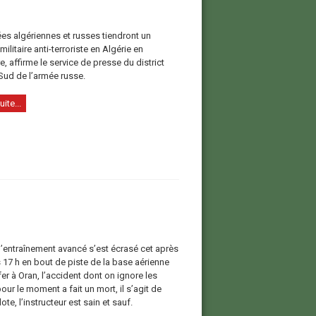
es algériennes et russes tiendront un
militaire anti-terroriste en Algérie en
 affirme le service de presse du district
 Sud de l’armée russe.
uite...
d’entraînement avancé s’est écrasé cet après
 17 h en bout de piste de la base aérienne
r à Oran, l’accident dont on ignore les
ur le moment a fait un mort, il s’agit de
lote, l’instructeur est sain et sauf.