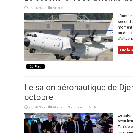
22/04/2022
Algérie
L’armée d
second a
moment où
au dessus
d’attache
Lire la s
Le salon aéronautique de Dje
octobre
22/04/2022
Afrique du Nord
,
Industrie Militaire
Le salon
avoir lie
Tunisie e
prochain.