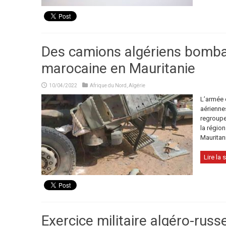
Des camions algériens bombar
marocaine en Mauritanie
10/04/2022
Afrique du Nord
,
Algérie
L’armée d
aérienne
regroupe
la région
Mauritan
Lire la s
Exercice militaire algéro-ru