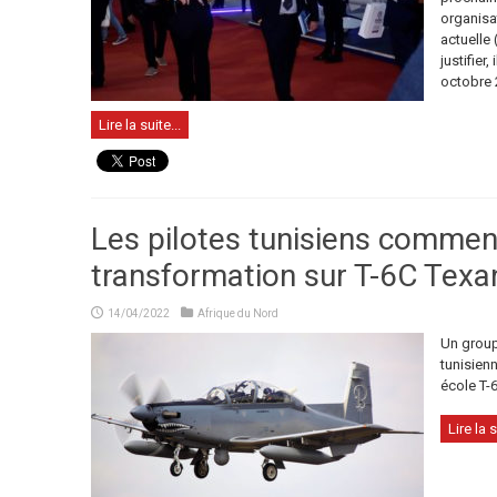
organisat
actuelle
justifier
octobre 2
Lire la suite...
Les pilotes tunisiens commen
transformation sur T-6C Texan
14/04/2022
Afrique du Nord
Un groupe
tunisienn
école T-6
Lire la s