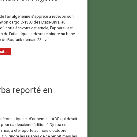
e l’air algérienne s’apprête à recevoir son
vion cargo C-130J des Etats-Unis, au
 nous écrivons cet article, l’appareil est
 de l’atlantique et devra rejoindre sa base
 de Boufarik demain 23 avril.
uite...
rba reporté en
 aéronautique et d’armement IADE qui devait
u pour sa deuxième édition à Djerba en
n mai, a été reporté au mois d’octobre
 On ignore les raisons de ce report mais les