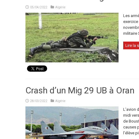
05/04/2022
Algérie
Les armé
exercice 
novembre,
militaire
Lire la s
Crash d’un Mig 29 UB à Oran
28/03/2022
Algérie
L’avion 
midi vers
de Bousfe
causes po
l’élève pi