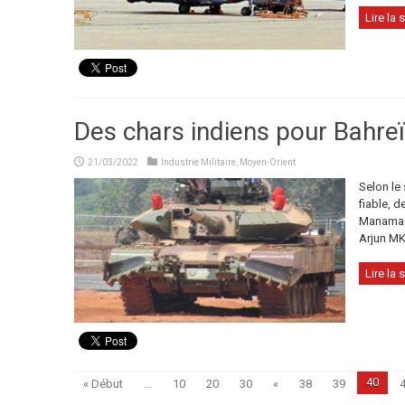
Lire la s
Des chars indiens pour Bahre
21/03/2022
Industrie Militaire
,
Moyen-Orient
Selon le 
fiable, d
Manama e
Arjun MK2
Lire la s
40
« Début
...
10
20
30
«
38
39