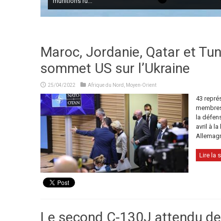
munitions ru...
Maroc, Jordanie, Qatar et Tuni
sommet US sur l’Ukraine
25/04/2022
Afrique du Nord
,
Moyen-Orient
43 repré
membres 
la défen
avril à l
Allemag
Lire la s
Le second C-130J attendu de