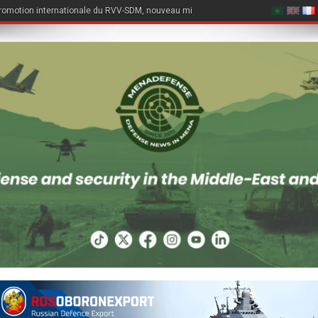
romotion internationale du RVV-SDM, nouveau missile air-air du Su-57E