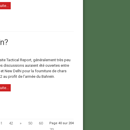
uite...
ïn?
site Tactical Report, généralement très peu
es discussions auraient été ouvertes entre
t New Delhi pour la fourniture de chars
 au profit de l’armée du Bahreïn.
uite...
41
42
»
50
60
Page 40 sur 204
70
...