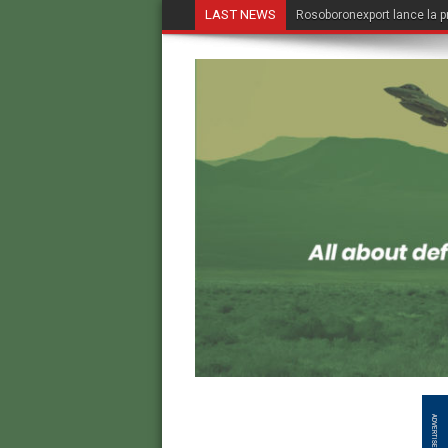
LAST NEWS
Rosoboronexport lance la p