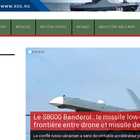
ORD
AFRIQUE
MOYEN-ORIENT
MONDE
INDUSTRIE MILITAIRE
Le S8000 Banderol : le missile low-
frontière entre drone et missile de
Le conflit russo-ukrainien a servi de véritable accélérateur