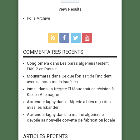
View Results
Polls Archive
COMMENTAIRES RECENTS
Conglomera
dans
Les paras algériens testent
l’AK12 en Russie
Mounirmarsa
dans
Ce que l’on sait de l’incident
avec un sous-marin Israélien
Ismail
dans
La frégate El Moudamir en révision à
Kiel en Allemagne
Abdenour lagny
dans
L’Algérie a bien reçu des
missiles Iskander
Abdenour lagny
dans
La marine algérienne
dévoile sa nouvelle corvette de fabrication locale
ARTICLES RECENTS