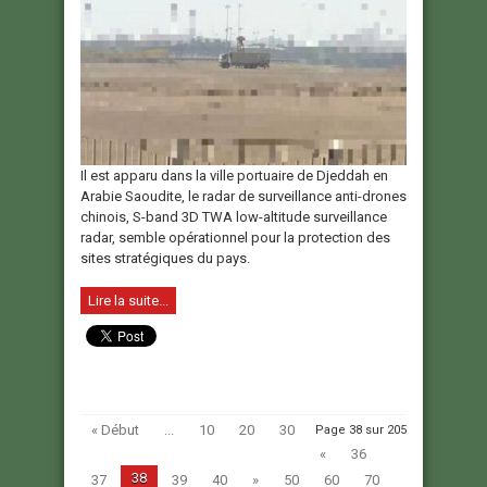
Il est apparu dans la ville portuaire de Djeddah en
Arabie Saoudite, le radar de surveillance anti-drones
chinois, S-band 3D TWA low-altitude surveillance
radar, semble opérationnel pour la protection des
sites stratégiques du pays.
Lire la suite...
« Début
...
10
20
30
Page 38 sur 205
«
36
38
37
39
40
»
50
60
70