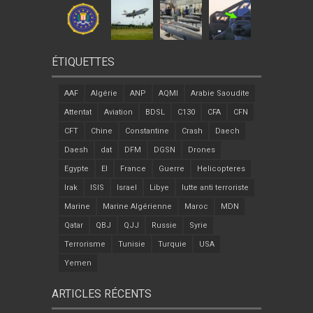
ÉTIQUETTES
AAF
Algérie
ANP
AQMI
Arabie Saoudite
Attentat
Aviation
BDSL
C130
CFA
CFN
CFT
Chine
Constantine
Crash
Daech
Daesh
dat
DFM
DGSN
Drones
Egypte
EI
France
Guerre
Helicopteres
Irak
ISIS
Israel
Libye
lutte anti terroriste
Marine
Marine Algérienne
Maroc
MDN
Qatar
QBJ
QJJ
Russie
Syrie
Terrorisme
Tunisie
Turquie
USA
Yemen
ARTICLES RÉCENTS