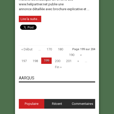
www.helipartner.net publie une
annonce détaillée avec brochure explicative et ...
Lire la suite...
« Début
...
170
180
Page 199 sur 204
190
«
199
197
198
200
201
»
...
Fin »
AARQUS
Populaire
Récent
Commentaires