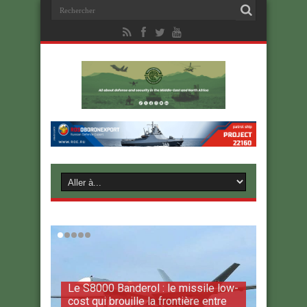
Le S8000 Banderol : le missile low-
cost qui brouille la frontière entre