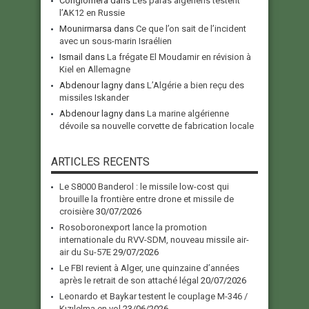
Conglomera
dans
Les paras algériens testent
l’AK12 en Russie
Mounirmarsa
dans
Ce que l’on sait de l’incident
avec un sous-marin Israélien
Ismail
dans
La frégate El Moudamir en révision à
Kiel en Allemagne
Abdenour lagny
dans
L’Algérie a bien reçu des
missiles Iskander
Abdenour lagny
dans
La marine algérienne
dévoile sa nouvelle corvette de fabrication locale
ARTICLES RECENTS
Le S8000 Banderol : le missile low-cost qui
brouille la frontière entre drone et missile de
croisière
30/07/2026
Rosoboronexport lance la promotion
internationale du RVV-SDM, nouveau missile air-
air du Su-57E
29/07/2026
Le FBI revient à Alger, une quinzaine d’années
après le retrait de son attaché légal
20/07/2026
Leonardo et Baykar testent le couplage M-346 /
Kızılelma en vol
23/06/2026