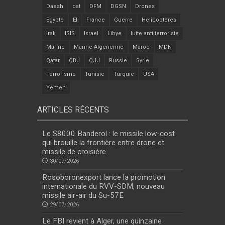
Daesh
dat
DFM
DGSN
Drones
Egypte
EI
France
Guerre
Helicopteres
Irak
ISIS
Israel
Libye
lutte anti terroriste
Marine
Marine Algérienne
Maroc
MDN
Qatar
QBJ
QJJ
Russie
Syrie
Terrorisme
Tunisie
Turquie
USA
Yemen
ARTICLES RÉCENTS
Le S8000 Banderol : le missile low-cost
qui brouille la frontière entre drone et
missile de croisière
30/07/2026
Rosoboronexport lance la promotion
internationale du RVV-SDM, nouveau
missile air-air du Su-57E
29/07/2026
Le FBI revient à Alger, une quinzaine