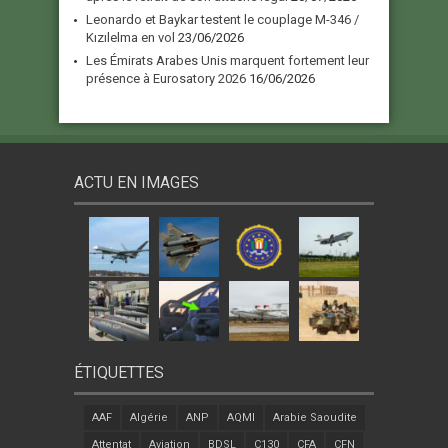
Leonardo et Baykar testent le couplage M-346 /
Kızılelma en vol
23/06/2026
Les Émirats Arabes Unis marquent fortement leur
présence à Eurosatory 2026
16/06/2026
ACTU EN IMAGES
ÉTIQUETTES
AAF
Algérie
ANP
AQMI
Arabie Saoudite
Attentat
Aviation
BDSL
C130
CFA
CFN