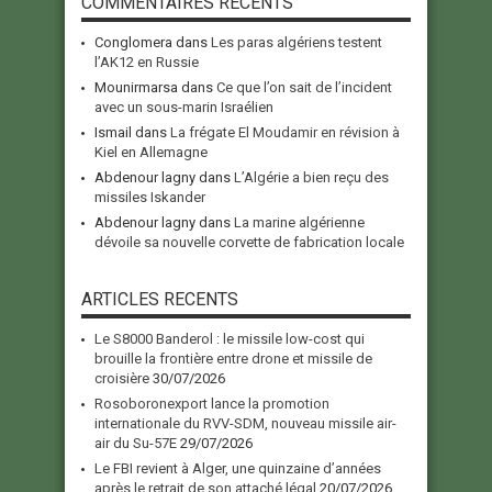
COMMENTAIRES RECENTS
Conglomera
dans
Les paras algériens testent
l’AK12 en Russie
Mounirmarsa
dans
Ce que l’on sait de l’incident
avec un sous-marin Israélien
Ismail
dans
La frégate El Moudamir en révision à
Kiel en Allemagne
Abdenour lagny
dans
L’Algérie a bien reçu des
missiles Iskander
Abdenour lagny
dans
La marine algérienne
dévoile sa nouvelle corvette de fabrication locale
ARTICLES RECENTS
Le S8000 Banderol : le missile low-cost qui
brouille la frontière entre drone et missile de
croisière
30/07/2026
Rosoboronexport lance la promotion
internationale du RVV-SDM, nouveau missile air-
air du Su-57E
29/07/2026
Le FBI revient à Alger, une quinzaine d’années
après le retrait de son attaché légal
20/07/2026