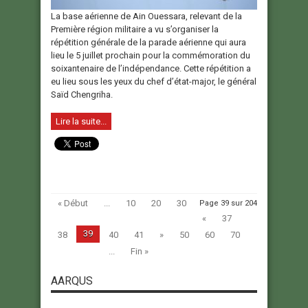
La base aérienne de Ain Ouessara, relevant de la
Première région militaire a vu s’organiser la
répétition générale de la parade aérienne qui aura
lieu le 5 juillet prochain pour la commémoration du
soixantenaire de l’indépendance. Cette répétition a
eu lieu sous les yeux du chef d’état-major, le général
Saïd Chengriha.
Lire la suite...
« Début
...
10
20
30
Page 39 sur 204
«
37
39
38
40
41
»
50
60
70
...
Fin »
AARQUS