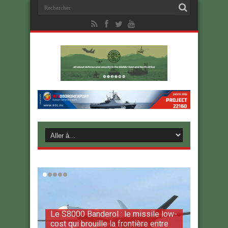
Le S8000 Banderol : le missile low-
cost qui brouille la frontière entre