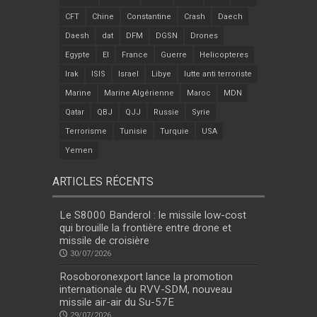
CFT
Chine
Constantine
Crash
Daech
Daesh
dat
DFM
DGSN
Drones
Egypte
EI
France
Guerre
Helicopteres
Irak
ISIS
Israel
Libye
lutte anti terroriste
Marine
Marine Algérienne
Maroc
MDN
Qatar
QBJ
QJJ
Russie
Syrie
Terrorisme
Tunisie
Turquie
USA
Yemen
ARTICLES RÉCENTS
Le S8000 Banderol : le missile low-cost
qui brouille la frontière entre drone et
missile de croisière
30/07/2026
Rosoboronexport lance la promotion
internationale du RVV-SDM, nouveau
missile air-air du Su-57E
29/07/2026