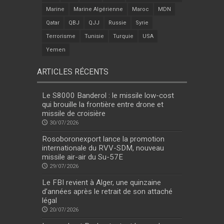
Marine
Marine Algérienne
Maroc
MDN
Qatar
QBJ
QJJ
Russie
Syrie
Terrorisme
Tunisie
Turquie
USA
Yemen
ARTICLES RÉCENTS
Le S8000 Banderol : le missile low-cost
qui brouille la frontière entre drone et
missile de croisière
30/07/2026
Rosoboronexport lance la promotion
internationale du RVV-SDM, nouveau
missile air-air du Su-57E
29/07/2026
Le FBI revient à Alger, une quinzaine
d’années après le retrait de son attaché
légal
20/07/2026