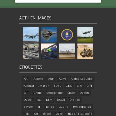
ACTU EN IMAGES
ÉTIQUETTES
AAF
Algérie
ANP
AQMI
Arabie Saoudite
Attentat
Aviation
BDSL
C130
CFA
CFN
CFT
Chine
Constantine
Crash
Daech
Daesh
dat
DFM
DGSN
Drones
Egypte
EI
France
Guerre
Helicopteres
Irak
ISIS
Israel
Libye
lutte anti terroriste