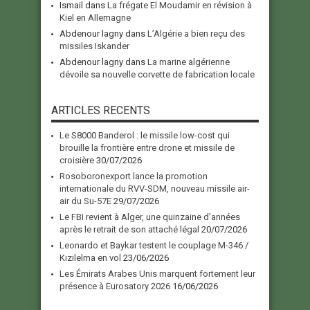
Ismail
dans
La frégate El Moudamir en révision à
Kiel en Allemagne
Abdenour lagny
dans
L’Algérie a bien reçu des
missiles Iskander
Abdenour lagny
dans
La marine algérienne
dévoile sa nouvelle corvette de fabrication locale
ARTICLES RECENTS
Le S8000 Banderol : le missile low-cost qui
brouille la frontière entre drone et missile de
croisière
30/07/2026
Rosoboronexport lance la promotion
internationale du RVV-SDM, nouveau missile air-
air du Su-57E
29/07/2026
Le FBI revient à Alger, une quinzaine d’années
après le retrait de son attaché légal
20/07/2026
Leonardo et Baykar testent le couplage M-346 /
Kızılelma en vol
23/06/2026
Les Émirats Arabes Unis marquent fortement leur
présence à Eurosatory 2026
16/06/2026