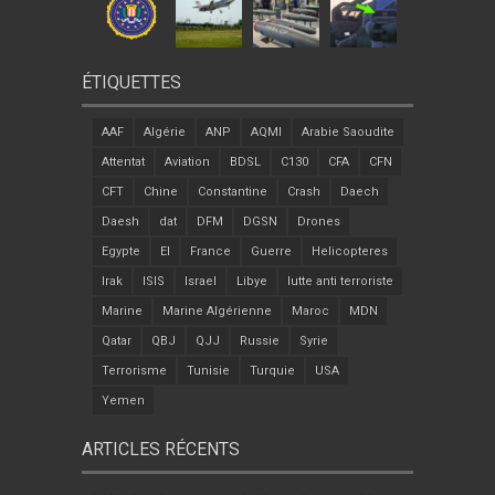
ÉTIQUETTES
AAF
Algérie
ANP
AQMI
Arabie Saoudite
Attentat
Aviation
BDSL
C130
CFA
CFN
CFT
Chine
Constantine
Crash
Daech
Daesh
dat
DFM
DGSN
Drones
Egypte
EI
France
Guerre
Helicopteres
Irak
ISIS
Israel
Libye
lutte anti terroriste
Marine
Marine Algérienne
Maroc
MDN
Qatar
QBJ
QJJ
Russie
Syrie
Terrorisme
Tunisie
Turquie
USA
Yemen
ARTICLES RÉCENTS