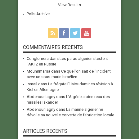
View Results
Polls Archive
COMMENTAIRES RECENTS
Conglomera
dans
Les paras algériens testent
l’AK12 en Russie
Mounirmarsa
dans
Ce que l’on sait de l’incident
avec un sous-marin Israélien
Ismail
dans
La frégate El Moudamir en révision à
Kiel en Allemagne
Abdenour lagny
dans
L’Algérie a bien reçu des
missiles Iskander
Abdenour lagny
dans
La marine algérienne
dévoile sa nouvelle corvette de fabrication locale
ARTICLES RECENTS