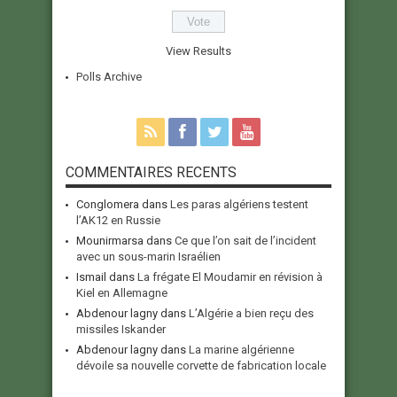
View Results
Polls Archive
COMMENTAIRES RECENTS
Conglomera
dans
Les paras algériens testent
l’AK12 en Russie
Mounirmarsa
dans
Ce que l’on sait de l’incident
avec un sous-marin Israélien
Ismail
dans
La frégate El Moudamir en révision à
Kiel en Allemagne
Abdenour lagny
dans
L’Algérie a bien reçu des
missiles Iskander
Abdenour lagny
dans
La marine algérienne
dévoile sa nouvelle corvette de fabrication locale