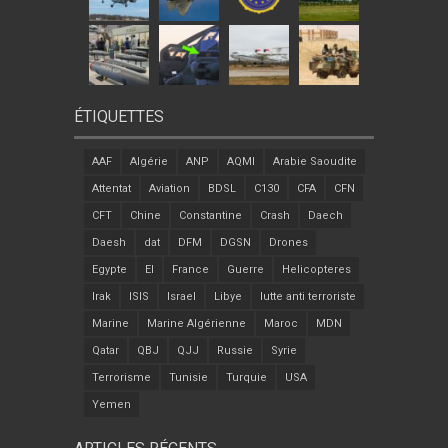
ÉTIQUETTES
AAF
Algérie
ANP
AQMI
Arabie Saoudite
Attentat
Aviation
BDSL
C130
CFA
CFN
CFT
Chine
Constantine
Crash
Daech
Daesh
dat
DFM
DGSN
Drones
Egypte
EI
France
Guerre
Helicopteres
Irak
ISIS
Israel
Libye
lutte anti terroriste
Marine
Marine Algérienne
Maroc
MDN
Qatar
QBJ
QJJ
Russie
Syrie
Terrorisme
Tunisie
Turquie
USA
Yemen