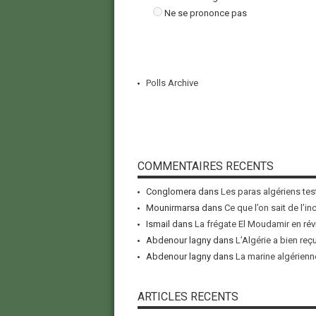
Ne se prononce pas
Polls Archive
COMMENTAIRES RECENTS
Conglomera
dans
Les paras algériens tes
Mounirmarsa
dans
Ce que l’on sait de l’i
Ismail
dans
La frégate El Moudamir en rév
Abdenour lagny
dans
L’Algérie a bien reç
Abdenour lagny
dans
La marine algérienne
ARTICLES RECENTS