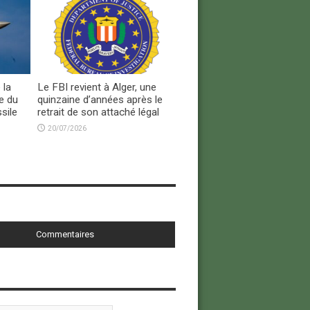
 la
Le FBI revient à Alger, une
e du
quinzaine d’années après le
sile
retrait de son attaché légal
20/07/2026
Commentaires