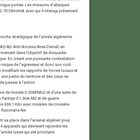
s longue portée. Les missions d’attaques
S-70 Okhotnik avec qui il interagi préservant
proche stratégique de l’armée algérienne.
s (A2/AD Anti-Access/Area-Denial) en
rmement dans l’objectif de dissuader
gique. En créant une puissante contestation
de risque de l’agresseur et donc son coût
n modifiant les rapports de forces locaux et
une partie du territoire et des cieux se
e passer à l’action.
ème de missile S-300PMU2 et d’une suite de
Pantsyr-S1, Buk-M2 et de guerre
s 636.1 Kilo avec missiles de croisière
e Rezonans-Ne.
t sa place dans l’arsenal algérien pour
 appareils qui devraient rejoindre les
’armée russe qui est prioritaire.