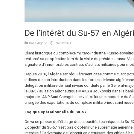
De l’intérêt du Su-57 en Algér
Dans
Algérie
09/03/2021
Client historique du complexe militaro-industriel Russo-soviéti
renforcé sa coopération lors de la visite du président russe Vladi
signature d’innombrables contrats d’achats militaires pour mo
Depuis 2018, l’Algérie est régulièrement citée comme client pote
indices de son introduction dans les forces aérienne algérienne 
délégation militaire de haut niveau conduite par le Général-ma
le Su-57 au salon aéronautique MAKS à Joukovski dans la banli
major de l’ANP Saïd Chengriha se voit offrir une maquette du S
chargée des exportations du complexe militaro-industriel russ
Logique opérationnelle du Su-57
On va se passer de l’étalage des capacités techniques du Su-57 p
L’objectif du Su-57 n’est pas d’obtenir une suprématie aérienne,
interdire à l’adversaire de l’obtenir en détruisant des cibles à h