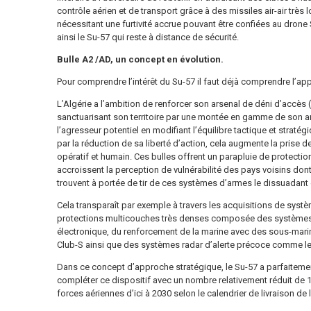
contrôle aérien et de transport grâce à des missiles air-air trè
nécessitant une furtivité accrue pouvant être confiées au drone 
ainsi le Su-57 qui reste à distance de sécurité.
Bulle A2 /AD, un concept en évolution.
Pour comprendre l’intérêt du Su-57 il faut déjà comprendre l’ap
L’Algérie a l’ambition de renforcer son arsenal de déni d’accè
sanctuarisant son territoire par une montée en gamme de son a
l’agresseur potentiel en modifiant l’équilibre tactique et straté
par la réduction de sa liberté d’action, cela augmente la prise 
opératif et humain. Ces bulles offrent un parapluie de protectio
accroissent la perception de vulnérabilité des pays voisins dont 
trouvent à portée de tir de ces systèmes d’armes le dissuadant d
Cela transparaît par exemple à travers les acquisitions de syst
protections multicouches très denses composée des systèmes 
électronique, du renforcement de la marine avec des sous-marin
Club-S ainsi que des systèmes radar d’alerte précoce comme l
Dans ce concept d’approche stratégique, le Su-57 a parfaitemen
compléter ce dispositif avec un nombre relativement réduit de 14
forces aériennes d’ici à 2030 selon le calendrier de livraison de l