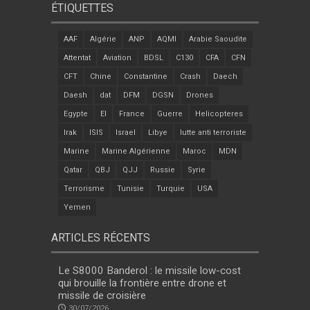
ÉTIQUETTES
AAF
Algérie
ANP
AQMI
Arabie Saoudite
Attentat
Aviation
BDSL
C130
CFA
CFN
CFT
Chine
Constantine
Crash
Daech
Daesh
dat
DFM
DGSN
Drones
Egypte
EI
France
Guerre
Helicopteres
Irak
ISIS
Israel
Libye
lutte anti terroriste
Marine
Marine Algérienne
Maroc
MDN
Qatar
QBJ
QJJ
Russie
Syrie
Terrorisme
Tunisie
Turquie
USA
Yemen
ARTICLES RÉCENTS
Le S8000 Banderol : le missile low-cost
qui brouille la frontière entre drone et
missile de croisière
30/07/2026