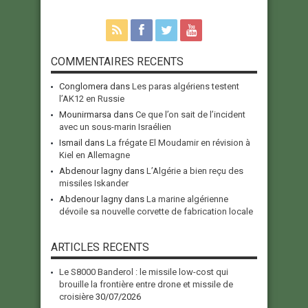
COMMENTAIRES RECENTS
Conglomera
dans
Les paras algériens testent
l’AK12 en Russie
Mounirmarsa
dans
Ce que l’on sait de l’incident
avec un sous-marin Israélien
Ismail
dans
La frégate El Moudamir en révision à
Kiel en Allemagne
Abdenour lagny
dans
L’Algérie a bien reçu des
missiles Iskander
Abdenour lagny
dans
La marine algérienne
dévoile sa nouvelle corvette de fabrication locale
ARTICLES RECENTS
Le S8000 Banderol : le missile low-cost qui
brouille la frontière entre drone et missile de
croisière
30/07/2026