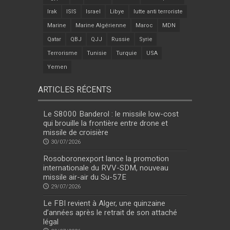
Irak
ISIS
Israel
Libye
lutte anti terroriste
Marine
Marine Algérienne
Maroc
MDN
Qatar
QBJ
QJJ
Russie
Syrie
Terrorisme
Tunisie
Turquie
USA
Yemen
ARTICLES RÉCENTS
Le S8000 Banderol : le missile low-cost
qui brouille la frontière entre drone et
missile de croisière
30/07/2026
Rosoboronexport lance la promotion
internationale du RVV-SDM, nouveau
missile air-air du Su-57E
29/07/2026
Le FBI revient à Alger, une quinzaine
d’années après le retrait de son attaché
légal