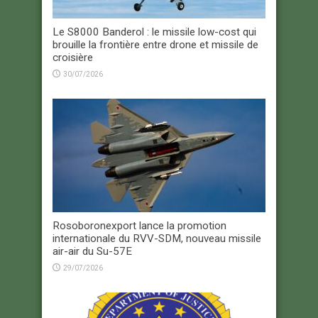
Le S8000 Banderol : le missile low-cost qui
brouille la frontière entre drone et missile de
croisière
30/07/2026
Rosoboronexport lance la promotion
internationale du RVV-SDM, nouveau missile
air-air du Su-57E
29/07/2026