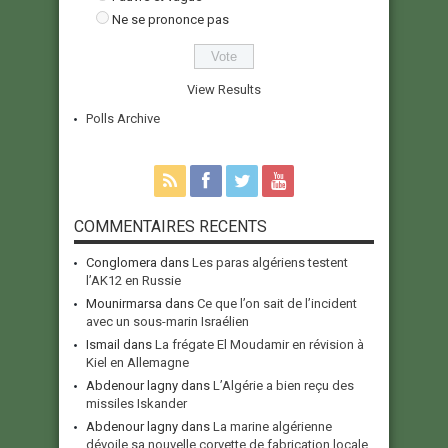
Ne se prononce pas
View Results
Polls Archive
COMMENTAIRES RECENTS
Conglomera
dans
Les paras algériens testent
l’AK12 en Russie
Mounirmarsa
dans
Ce que l’on sait de l’incident
avec un sous-marin Israélien
Ismail
dans
La frégate El Moudamir en révision à
Kiel en Allemagne
Abdenour lagny
dans
L’Algérie a bien reçu des
missiles Iskander
Abdenour lagny
dans
La marine algérienne
dévoile sa nouvelle corvette de fabrication locale