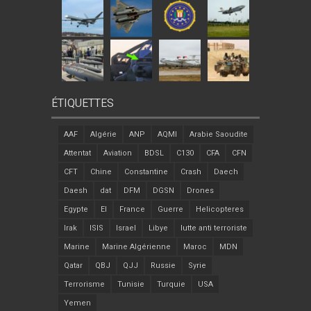
ÉTIQUETTES
AAF
Algérie
ANP
AQMI
Arabie Saoudite
Attentat
Aviation
BDSL
C130
CFA
CFN
CFT
Chine
Constantine
Crash
Daech
Daesh
dat
DFM
DGSN
Drones
Egypte
EI
France
Guerre
Helicopteres
Irak
ISIS
Israel
Libye
lutte anti terroriste
Marine
Marine Algérienne
Maroc
MDN
Qatar
QBJ
QJJ
Russie
Syrie
Terrorisme
Tunisie
Turquie
USA
Yemen