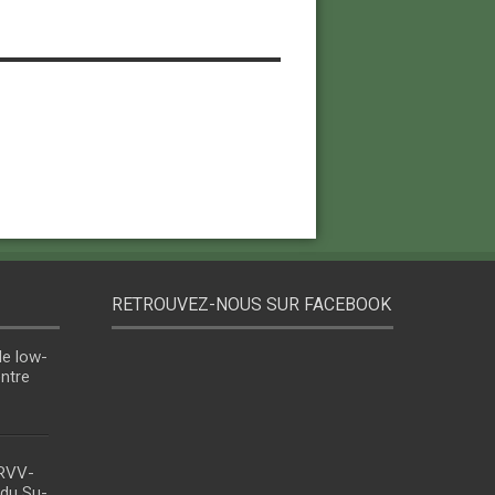
RETROUVEZ-NOUS SUR FACEBOOK
le low-
entre
 RVV-
 du Su-