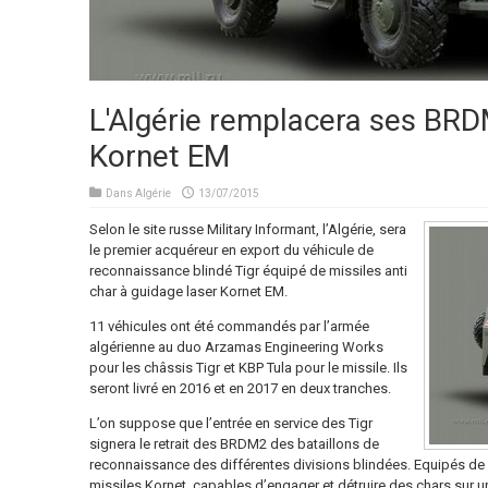
L'Algérie remplacera ses BRD
Kornet EM
Dans
Algérie
13/07/2015
Selon le site russe Military Informant, l’Algérie, sera
le premier acquéreur en export du véhicule de
reconnaissance blindé Tigr équipé de missiles anti
char à guidage laser Kornet EM.
11 véhicules ont été commandés par l’armée
algérienne au duo Arzamas Engineering Works
pour les châssis Tigr et KBP Tula pour le missile. Ils
seront livré en 2016 et en 2017 en deux tranches.
L’on suppose que l’entrée en service des Tigr
signera le retrait des BRDM2 des bataillons de
reconnaissance des différentes divisions blindées. Equipés de
missiles Kornet, capables d’engager et détruire des chars sur un