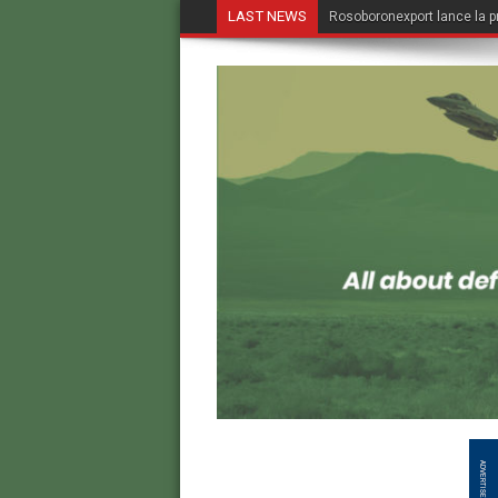
LAST NEWS
Rosoboronexport lance la p