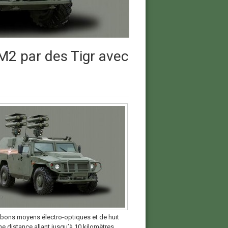
M2 par des Tigr avec
 bons moyens électro-optiques et de huit
e distance allant jusqu’à 10 kilomètres.