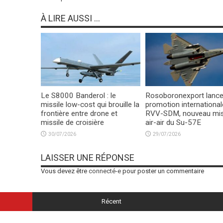
À LIRE AUSSI ...
Le S8000 Banderol : le
Rosoboronexport lance
missile low-cost qui brouille la
promotion international
frontière entre drone et
RVV-SDM, nouveau mis
missile de croisière
air-air du Su-57E
30/07/2026
29/07/2026
LAISSER UNE RÉPONSE
Vous devez être
connecté-e
pour poster un commentaire
Récent