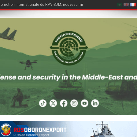
romotion internationale du RVV-SDM, nouveau missile air-air du Su-57E