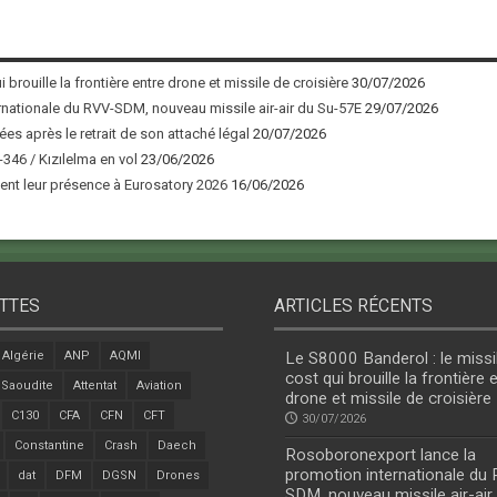
 brouille la frontière entre drone et missile de croisière
30/07/2026
nationale du RVV-SDM, nouveau missile air-air du Su-57E
29/07/2026
ées après le retrait de son attaché légal
20/07/2026
346 / Kızılelma en vol
23/06/2026
nt leur présence à Eurosatory 2026
16/06/2026
TTES
ARTICLES RÉCENTS
Algérie
ANP
AQMI
Le S8000 Banderol : le missi
cost qui brouille la frontière 
 Saoudite
Attentat
Aviation
drone et missile de croisière
C130
CFA
CFN
CFT
30/07/2026
Constantine
Crash
Daech
Rosoboronexport lance la
promotion internationale du
dat
DFM
DGSN
Drones
SDM, nouveau missile air-air