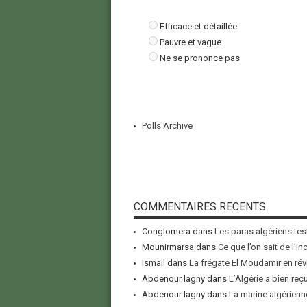
Efficace et détaillée
Pauvre et vague
Ne se prononce pas
Polls Archive
COMMENTAIRES RECENTS
Conglomera
dans
Les paras algériens tes
Mounirmarsa
dans
Ce que l’on sait de l’i
Ismail
dans
La frégate El Moudamir en rév
Abdenour lagny
dans
L’Algérie a bien reç
Abdenour lagny
dans
La marine algérienne