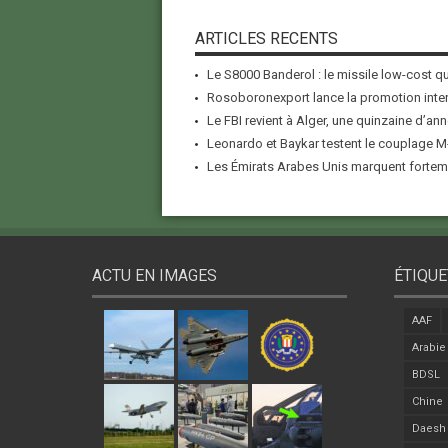
ARTICLES RECENTS
Le S8000 Banderol : le missile low-cost qui
Rosoboronexport lance la promotion inter
Le FBI revient à Alger, une quinzaine d’ann
Leonardo et Baykar testent le couplage M-
Les Émirats Arabes Unis marquent forteme
ACTU EN IMAGES
ÉTIQUE
AAF
Arabie
BDSL
Chine
Daesh