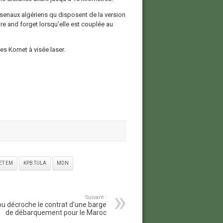
rsenaux algériens qu disposent de la version
ire and forget lorsqu’elle est couplée au
s Kornet à visée laser.
ET EM
KPB TULA
MDN
Suivant :
ou décroche le contrat d'une barge
de débarquement pour le Maroc