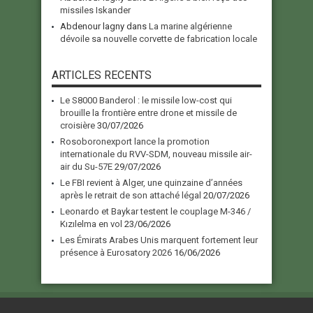
missiles Iskander
Abdenour lagny
dans
La marine algérienne
dévoile sa nouvelle corvette de fabrication locale
ARTICLES RECENTS
Le S8000 Banderol : le missile low-cost qui
brouille la frontière entre drone et missile de
croisière
30/07/2026
Rosoboronexport lance la promotion
internationale du RVV-SDM, nouveau missile air-
air du Su-57E
29/07/2026
Le FBI revient à Alger, une quinzaine d’années
après le retrait de son attaché légal
20/07/2026
Leonardo et Baykar testent le couplage M-346 /
Kızılelma en vol
23/06/2026
Les Émirats Arabes Unis marquent fortement leur
présence à Eurosatory 2026
16/06/2026