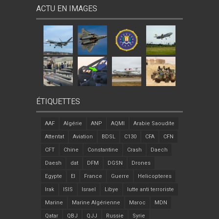
ACTU EN IMAGES
ÉTIQUETTES
AAF
Algérie
ANP
AQMI
Arabie Saoudite
Attentat
Aviation
BDSL
C130
CFA
CFN
CFT
Chine
Constantine
Crash
Daech
Daesh
dat
DFM
DGSN
Drones
Egypte
EI
France
Guerre
Helicopteres
Irak
ISIS
Israel
Libye
lutte anti terroriste
Marine
Marine Algérienne
Maroc
MDN
Qatar
QBJ
QJJ
Russie
Syrie