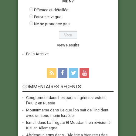
MDN?
Efficace et détaillée
Pauvre et vague
Ne se prononce pas
View Results
Polls Archive
COMMENTAIRES RECENTS
Conglomera
dans
Les paras algériens testent
l’AK12 en Russie
Mounirmarsa
dans
Ce que l’on sait de l’incident
avec un sous-marin Israélien
Ismail
dans
La frégate El Moudamir en révision à
Kiel en Allemagne
Abdenour lagny
dans
L’Algérie a bien reçu des