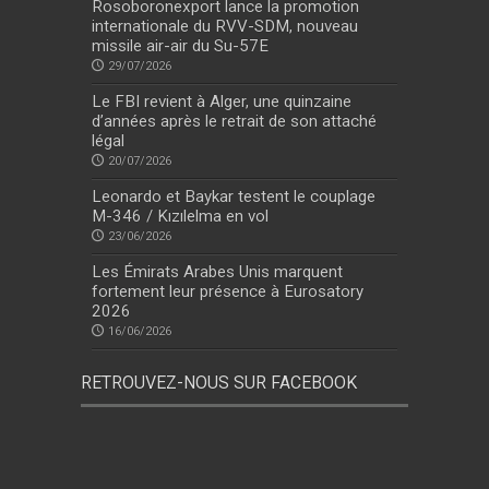
Rosoboronexport lance la promotion
internationale du RVV-SDM, nouveau
missile air-air du Su-57E
29/07/2026
Le FBI revient à Alger, une quinzaine
d’années après le retrait de son attaché
légal
20/07/2026
Leonardo et Baykar testent le couplage
M-346 / Kızılelma en vol
23/06/2026
Les Émirats Arabes Unis marquent
fortement leur présence à Eurosatory
2026
16/06/2026
RETROUVEZ-NOUS SUR FACEBOOK