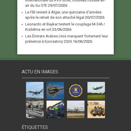
internationale du RVV-SDM, nouveau missile air-
air du Su-57E
29/07/2026
Le FBI revient à Alger, une quinzaine d’années
après le retrait de son attaché légal
20/07/2026
Leonardo et Baykar testent le couplage M-346 /
Kızılelma en vol
23/06/2026
Les Émirats Arabes Unis marquent fortement leur
présence à Eurosatory 2026
16/06/2026
ACTU EN IMAGES
ÉTIQUETTES