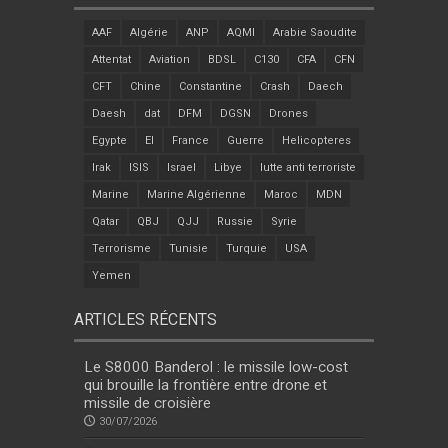
AAF
Algérie
ANP
AQMI
Arabie Saoudite
Attentat
Aviation
BDSL
C130
CFA
CFN
CFT
Chine
Constantine
Crash
Daech
Daesh
dat
DFM
DGSN
Drones
Egypte
EI
France
Guerre
Helicopteres
Irak
ISIS
Israel
Libye
lutte anti terroriste
Marine
Marine Algérienne
Maroc
MDN
Qatar
QBJ
QJJ
Russie
Syrie
Terrorisme
Tunisie
Turquie
USA
Yemen
ARTICLES RÉCENTS
Le S8000 Banderol : le missile low-cost
qui brouille la frontière entre drone et
missile de croisière
30/07/2026