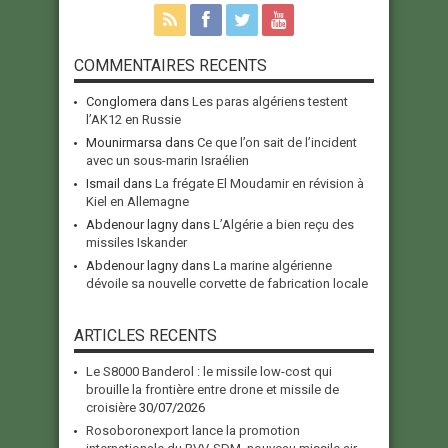
COMMENTAIRES RECENTS
Conglomera
dans
Les paras algériens testent
l’AK12 en Russie
Mounirmarsa
dans
Ce que l’on sait de l’incident
avec un sous-marin Israélien
Ismail
dans
La frégate El Moudamir en révision à
Kiel en Allemagne
Abdenour lagny
dans
L’Algérie a bien reçu des
missiles Iskander
Abdenour lagny
dans
La marine algérienne
dévoile sa nouvelle corvette de fabrication locale
ARTICLES RECENTS
Le S8000 Banderol : le missile low-cost qui
brouille la frontière entre drone et missile de
croisière
30/07/2026
Rosoboronexport lance la promotion