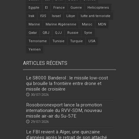
Egypte
EI
France
Guerre
Helicopteres
Irak
ISIS
Israel
Libye
lutte anti terroriste
Marine
Marine Algérienne
Maroc
MDN
Qatar
QBJ
QJJ
Russie
Syrie
Terrorisme
Tunisie
Turquie
USA
Yemen
ARTICLES RÉCENTS
Le S8000 Banderol : le missile low-cost
qui brouille la frontière entre drone et
missile de croisière
30/07/2026
Rosoboronexport lance la promotion
internationale du RVV-SDM, nouveau
missile air-air du Su-57E
29/07/2026
Le FBI revient à Alger, une quinzaine
d’années après le retrait de son attaché