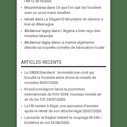
l’AK12 en Russie
Mounirmarsa
dans
Ce que l’on sait de l’incident
avec un sous-marin Israélien
Ismail
dans
La frégate El Moudamir en révision à
Kiel en Allemagne
Abdenour lagny
dans
L’Algérie a bien reçu des
missiles Iskander
Abdenour lagny
dans
La marine algérienne
dévoile sa nouvelle corvette de fabrication locale
ARTICLES RECENTS
Le S8000 Banderol : le missile low-cost qui
brouille la frontière entre drone et missile de
croisière
30/07/2026
Rosoboronexport lance la promotion
internationale du RVV-SDM, nouveau missile air-
air du Su-57E
29/07/2026
Le FBI revient à Alger, une quinzaine d’années
après le retrait de son attaché légal
20/07/2026
Leonardo et Baykar testent le couplage M-346 /
Kızılelma en vol
23/06/2026