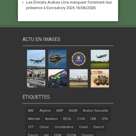
Les Émirats Arabes Unis marquent fortement leur
présence à Eurosatory 2026
16/06/2026
ACTU EN IMAGES
ÉTIQUETTES
AAF
Algérie
ANP
AQMI
Arabie Saoudite
Attentat
Aviation
BDSL
C130
CFA
CFN
CFT
Chine
Constantine
Crash
Daech
Daesh
dat
DFM
DGSN
Drones