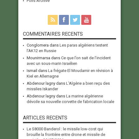
Polls Archive
COMMENTAIRES RECENTS
Conglomera
dans
Les paras algériens testent
l’AK12 en Russie
Mounirmarsa
dans
Ce que l’on sait de l’incident
avec un sous-marin Israélien
Ismail
dans
La frégate El Moudamir en révision à
Kiel en Allemagne
Abdenour lagny
dans
L’Algérie a bien reçu des
missiles Iskander
Abdenour lagny
dans
La marine algérienne
dévoile sa nouvelle corvette de fabrication locale
ARTICLES RECENTS
Le S8000 Banderol : le missile low-cost qui
brouille la frontière entre drone et missile de