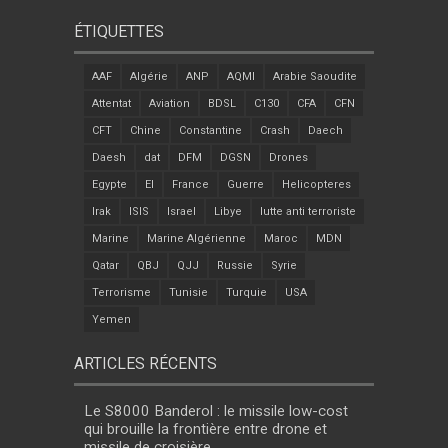
ÉTIQUETTES
AAF
Algérie
ANP
AQMI
Arabie Saoudite
Attentat
Aviation
BDSL
C130
CFA
CFN
CFT
Chine
Constantine
Crash
Daech
Daesh
dat
DFM
DGSN
Drones
Egypte
EI
France
Guerre
Helicopteres
Irak
ISIS
Israel
Libye
lutte anti terroriste
Marine
Marine Algérienne
Maroc
MDN
Qatar
QBJ
QJJ
Russie
Syrie
Terrorisme
Tunisie
Turquie
USA
Yemen
ARTICLES RÉCENTS
Le S8000 Banderol : le missile low-cost
qui brouille la frontière entre drone et
missile de croisière