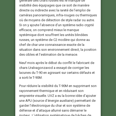
générale des chars russes est le manque de
visibilité des équipages que ce soit de manière
directe ou indirecte avec la rareté de l’emploi de
caméras panoramiques, infra-rouges ou thermiques
où de moyens de détection de style radar ou autre.
Si on y ajoute l’absence d’un système radio crypté
efficace, on comprend mieux le manque
systémique dont souffrent les unités blindées
russes, un système de C2 modère qui donne au
chef de char une connaissance exacte de la
situation dans son environnement direct, la position
des cibles et l’estimation de la menace.
Neuf mois après le début du conflit le fabricant de
chars Uralvagonzavod a essayé de corriger les
lacunes du T-90 en agissant sur certains défauts et
a sorti le T-90M.
Pour réduire la visibilité du T-90M en supprimant son
rayonnement thermique et en réduisant son
empreinte visuelle. UVZ a eu la bonne idée d’ajouter
une APU (source d’énergie auxiliaire) permettant de
garder l’électronique du char et son système de
défense et d’attaque allumé sans démarrer le
moteur. L’utilisation systématique de bâches de