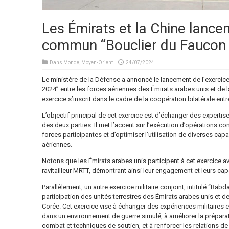
Les Émirats et la Chine lancent
commun “Bouclier du Faucon
Dans
Monde
,
Moyen-Orient
24/07/2024
Le ministère de la Défense a annoncé le lancement de l’exercic
2024” entre les forces aériennes des Émirats arabes unis et de 
exercice s’inscrit dans le cadre de la coopération bilatérale entr
L’objectif principal de cet exercice est d’échanger des expertises
des deux parties. Il met l’accent sur l’exécution d’opérations co
forces participantes et d’optimiser l’utilisation de diverses ca
aériennes.
Notons que les Émirats arabes unis participent à cet exercice 
ravitailleur MRTT, démontrant ainsi leur engagement et leurs ca
Parallèlement, un autre exercice militaire conjoint, intitulé “Rabd
participation des unités terrestres des Émirats arabes unis et 
Corée. Cet exercice vise à échanger des expériences militaires e
dans un environnement de guerre simulé, à améliorer la prépara
combat et techniques de soutien, et à renforcer les relations de 