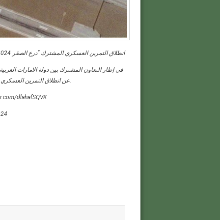
انطلاق التمرين العسكري المشترك “درع الصقر 2024” مع الصين
في إطار التعاون المشترك بين دولة الامارات العربية
عن انطلاق التمرين العسكري المشترك “درع الصقر 2024” بين القوات الجوية للبلدين.
ter.com/dlahafSQVK
024