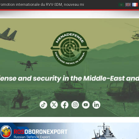
romotion internationale du RVV-SDM, nouveau missile air-air du Su-57E