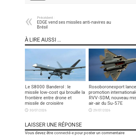
Précédent :
EDGE vend ses missiles anti-navires au
Brésil
À LIRE AUSSI ...
Le S8000 Banderol : le
Rosoboronexport lance
missile low-cost qui brouille la
promotion international
frontière entre drone et
RVV-SDM, nouveau mis
missile de croisière
air-air du Su-57E
30/07/2026
29/07/2026
LAISSER UNE RÉPONSE
Vous devez être
connecté-e
pour poster un commentaire