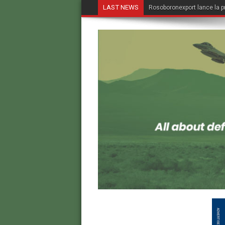
LAST NEWS
Rosoboronexport lance la p