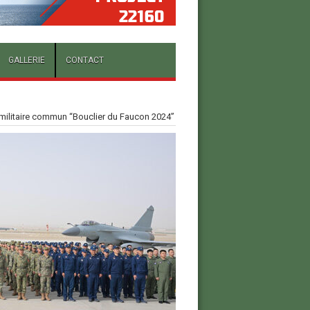
GALLERIE
CONTACT
e militaire commun “Bouclier du Faucon 2024”