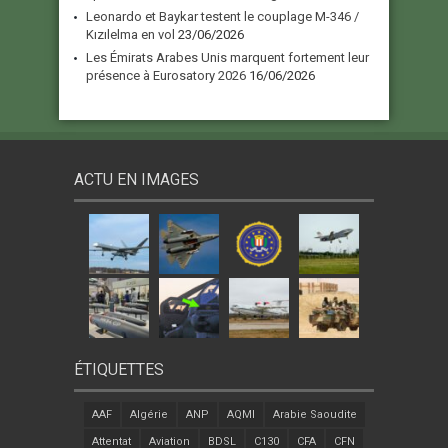
Leonardo et Baykar testent le couplage M-346 /
Kızılelma en vol
23/06/2026
Les Émirats Arabes Unis marquent fortement leur
présence à Eurosatory 2026
16/06/2026
ACTU EN IMAGES
ÉTIQUETTES
AAF
Algérie
ANP
AQMI
Arabie Saoudite
Attentat
Aviation
BDSL
C130
CFA
CFN