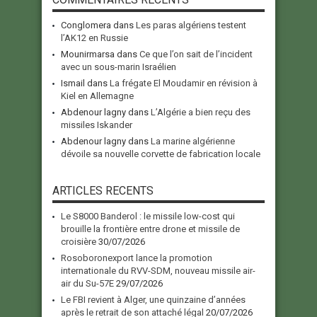
Conglomera
dans
Les paras algériens testent
l’AK12 en Russie
Mounirmarsa
dans
Ce que l’on sait de l’incident
avec un sous-marin Israélien
Ismail
dans
La frégate El Moudamir en révision à
Kiel en Allemagne
Abdenour lagny
dans
L’Algérie a bien reçu des
missiles Iskander
Abdenour lagny
dans
La marine algérienne
dévoile sa nouvelle corvette de fabrication locale
ARTICLES RECENTS
Le S8000 Banderol : le missile low-cost qui
brouille la frontière entre drone et missile de
croisière
30/07/2026
Rosoboronexport lance la promotion
internationale du RVV-SDM, nouveau missile air-
air du Su-57E
29/07/2026
Le FBI revient à Alger, une quinzaine d’années
après le retrait de son attaché légal
20/07/2026