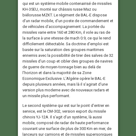
qui est un système mobile contenairisé de missiles
KH-35EU, monté sur châssis russe Maz ou
biélorusse MZKT. Le régiment de BAL-E dispose
d’un radar mobile, d’un poste de commandement et
de véhicules d’accompagnement. La portée du
missiles varie entre 160 et 280 Km, il vole au ras de
la surface à une vitesse de mach 0.9, ce qui le rend
difficilement détectable. Sa doctrine d’emploi est
basée sur la saturation des groupes maritimes
ennemis avec la possibilité de tirer des salves de 32
missiles d’un coup et cibler des groupes de navires
de guerre de moyen-tonnage bien au delà de
l’horizon et dans la majorité de sa Zone
Economique Exclusive. L’Algérie opère le BAL-E
depuis plusieurs années, mais là il s’agirait d’une
version plus moderne avec de nouveaux radars et
un missile plus performant.
Le second système qui est sur le point d’entrer en
service, est le CM-302, version export du missile
chinois YJ-12A. Il s’agit d’un système, là aussi
mobile, composé de radar de haute performance
couvrant une surface de plus de 300 Km en mer, de
lanceurs sur camions et de missiles supersoniques