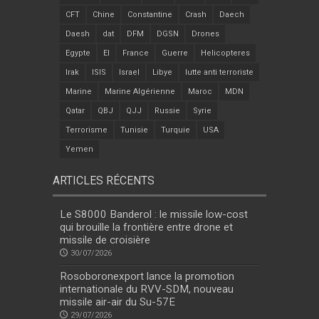
CFT
Chine
Constantine
Crash
Daech
Daesh
dat
DFM
DGSN
Drones
Egypte
EI
France
Guerre
Helicopteres
Irak
ISIS
Israel
Libye
lutte anti terroriste
Marine
Marine Algérienne
Maroc
MDN
Qatar
QBJ
QJJ
Russie
Syrie
Terrorisme
Tunisie
Turquie
USA
Yemen
ARTICLES RÉCENTS
Le S8000 Banderol : le missile low-cost
qui brouille la frontière entre drone et
missile de croisière
30/07/2026
Rosoboronexport lance la promotion
internationale du RVV-SDM, nouveau
missile air-air du Su-57E
29/07/2026