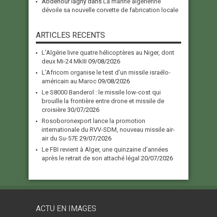
Abdenour lagny
dans
La marine algérienne
dévoile sa nouvelle corvette de fabrication locale
ARTICLES RECENTS
L’Algérie livre quatre hélicoptères au Niger, dont
deux Mi-24 MkIII
09/08/2026
L’Africom organise le test d’un missile israélo-
américain au Maroc
09/08/2026
Le S8000 Banderol : le missile low-cost qui
brouille la frontière entre drone et missile de
croisière
30/07/2026
Rosoboronexport lance la promotion
internationale du RVV-SDM, nouveau missile air-
air du Su-57E
29/07/2026
Le FBI revient à Alger, une quinzaine d’années
après le retrait de son attaché légal
20/07/2026
ACTU EN IMAGES