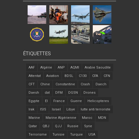
ÉTIQUETTES
AAF
Algérie
ANP
AQMI
Arabie Saoudite
Attentat
Aviation
BDSL
C130
CFA
CFN
CFT
Chine
Constantine
Crash
Daech
Daesh
dat
DFM
DGSN
Drones
Egypte
EI
France
Guerre
Helicopteres
Irak
ISIS
Israel
Libye
lutte anti terroriste
Marine
Marine Algérienne
Maroc
MDN
Qatar
QBJ
QJJ
Russie
Syrie
Terrorisme
Tunisie
Turquie
USA