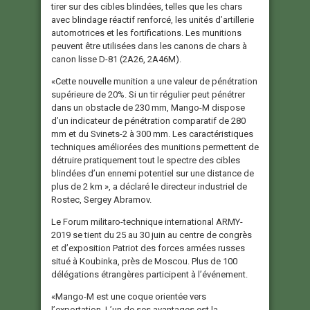
tirer sur des cibles blindées, telles que les chars
avec blindage réactif renforcé, les unités d’artillerie
automotrices et les fortifications. Les munitions
peuvent être utilisées dans les canons de chars à
canon lisse D-81 (2А26, 2А46М).
«Cette nouvelle munition a une valeur de pénétration
supérieure de 20%. Si un tir régulier peut pénétrer
dans un obstacle de 230 mm, Mango-M dispose
d’un indicateur de pénétration comparatif de 280
mm et du Svinets-2 à 300 mm. Les caractéristiques
techniques améliorées des munitions permettent de
détruire pratiquement tout le spectre des cibles
blindées d’un ennemi potentiel sur une distance de
plus de 2 km », a déclaré le directeur industriel de
Rostec, Sergey Abramov.
Le Forum militaro-technique international ARMY-
2019 se tient du 25 au 30 juin au centre de congrès
et d’exposition Patriot des forces armées russes
situé à Koubinka, près de Moscou. Plus de 100
délégations étrangères participent à l’événement.
«Mango-M est une coque orientée vers
l’exportation. L’un de ses avantages est la