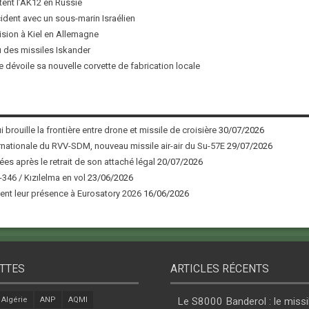
tent l’AK12 en Russie
ncident avec un sous-marin Israélien
ision à Kiel en Allemagne
u des missiles Iskander
 dévoile sa nouvelle corvette de fabrication locale
 brouille la frontière entre drone et missile de croisière
30/07/2026
nationale du RVV-SDM, nouveau missile air-air du Su-57E
29/07/2026
ées après le retrait de son attaché légal
20/07/2026
346 / Kızılelma en vol
23/06/2026
nt leur présence à Eurosatory 2026
16/06/2026
TTES
ARTICLES RÉCENTS
Algérie
ANP
AQMI
Le S8000 Banderol : le missi