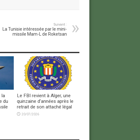
Suivant :
La Tunisie intéressée par le mini-
missile Mam-L de Roketsan
 la
Le FBI revient à Alger, une
e du
quinzaine d’années après le
sile
retrait de son attaché légal
20/07/2026