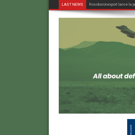
LAST NEWS
Rosoboronexport lance la p