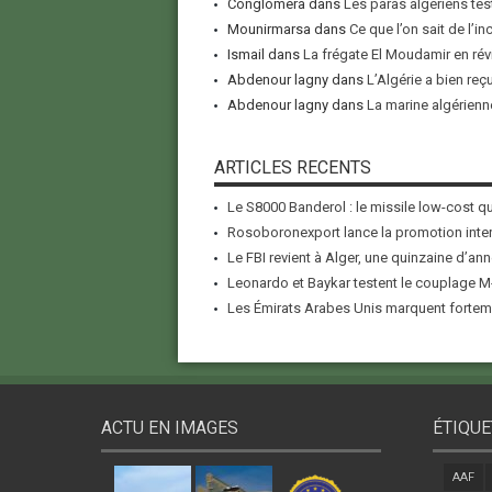
Conglomera
dans
Les paras algériens tes
Mounirmarsa
dans
Ce que l’on sait de l’i
Ismail
dans
La frégate El Moudamir en rév
Abdenour lagny
dans
L’Algérie a bien reç
Abdenour lagny
dans
La marine algérienne
ARTICLES RECENTS
Le S8000 Banderol : le missile low-cost qui
Rosoboronexport lance la promotion inter
Le FBI revient à Alger, une quinzaine d’ann
Leonardo et Baykar testent le couplage M-
Les Émirats Arabes Unis marquent forteme
ACTU EN IMAGES
ÉTIQUE
AAF