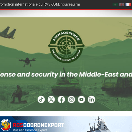
romotion internationale du RVV-SDM, nouveau missile air-air du Su-57E