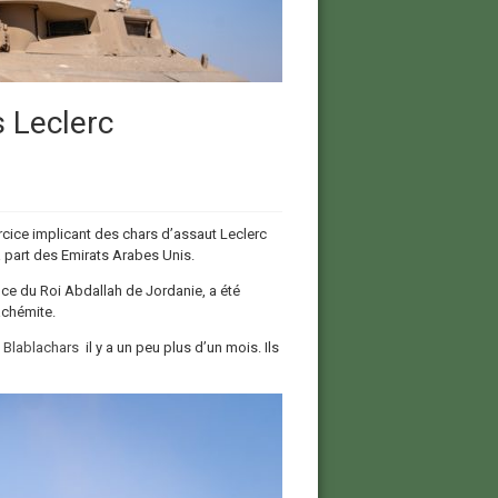
s Leclerc
rcice implicant des chars d’assaut Leclerc
 part des Emirats Arabes Unis.
nce du Roi Abdallah de Jordanie, a été
achémite.
g
Blablachars
il y a un peu plus d’un mois. Ils