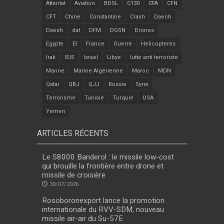
Attentat
Aviation
BDSL
C130
CFA
CFN
CFT
Chine
Constantine
Crash
Daech
Daesh
dat
DFM
DGSN
Drones
Egypte
EI
France
Guerre
Helicopteres
Irak
ISIS
Israel
Libye
lutte anti terroriste
Marine
Marine Algérienne
Maroc
MDN
Qatar
QBJ
QJJ
Russie
Syrie
Terrorisme
Tunisie
Turquie
USA
Yemen
ARTICLES RÉCENTS
Le S8000 Banderol : le missile low-cost
qui brouille la frontière entre drone et
missile de croisière
30/07/2026
Rosoboronexport lance la promotion
internationale du RVV-SDM, nouveau
missile air-air du Su-57E