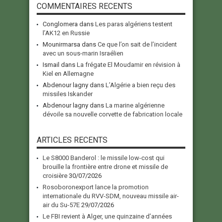
COMMENTAIRES RECENTS
Conglomera
dans
Les paras algériens testent
l’AK12 en Russie
Mounirmarsa
dans
Ce que l’on sait de l’incident
avec un sous-marin Israélien
Ismail
dans
La frégate El Moudamir en révision à
Kiel en Allemagne
Abdenour lagny
dans
L’Algérie a bien reçu des
missiles Iskander
Abdenour lagny
dans
La marine algérienne
dévoile sa nouvelle corvette de fabrication locale
ARTICLES RECENTS
Le S8000 Banderol : le missile low-cost qui
brouille la frontière entre drone et missile de
croisière
30/07/2026
Rosoboronexport lance la promotion
internationale du RVV-SDM, nouveau missile air-
air du Su-57E
29/07/2026
Le FBI revient à Alger, une quinzaine d’années