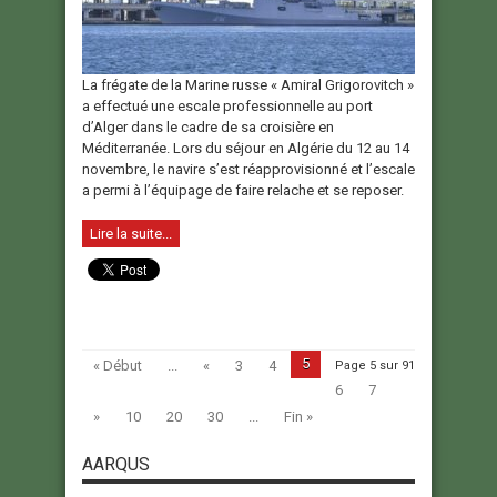
La frégate de la Marine russe « Amiral Grigorovitch »
a effectué une escale professionnelle au port
d’Alger dans le cadre de sa croisière en
Méditerranée. Lors du séjour en Algérie du 12 au 14
novembre, le navire s’est réapprovisionné et l’escale
a permi à l’équipage de faire relache et se reposer.
Lire la suite...
5
« Début
...
«
3
4
Page 5 sur 91
6
7
»
10
20
30
...
Fin »
AARQUS