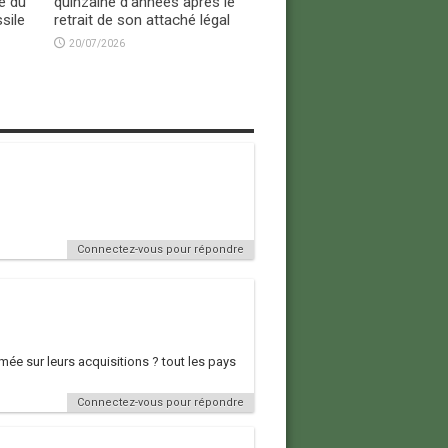
e du
quinzaine d’années après le
sile
retrait de son attaché légal
20/07/2026
Connectez-vous pour répondre
rmée sur leurs acquisitions ? tout les pays
Connectez-vous pour répondre