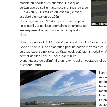
modèle du howitzer en question, il est quasi
certain que ce soit un automoteur chinois de type
PLZ 45 ou 52. En fait ce qui est clair, c’est qu’il
est doté d’un canon de 155mm.
Une cargaison de PLZ 45 a justement été prise
en photo il y a quelques semaines en chine à son
embarquement à destination de l’Afrique du
Nord.
Howitzer principal de l’Arméé Populaire Nationale Chinoise, cet
Golfe et d’Asie. Il se caractérise par une portée maximale de 50
guidage laser semblables au Krasnopol, déjà bien introduit en A
permet de tirer jusqu’à 5 obus par minute
D’une vitesse de 55Km/h il a un rayon d’action opérationnel d
Allemand Deutz.
L’arti
moder
ne co
large
récen
laser.
La pr
avaie