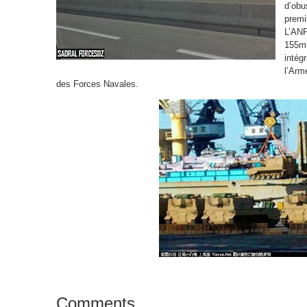
d’obu
premi
L’ANP
155mm
intégr
l’Arm
des Forces Navales.
Comments