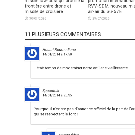
missile low-cost qui brouille la
promotion international
frontière entre drone et
RVV-SDM, nouveau mis
missile de croisière
air-air du Su-57E
30/07/2026
29/07/2026
11 PLUSIEURS COMMENTAIRES
Houari Boumediene
14/01/2014 à 17:50
Il était temps de moderniser notre artillerie vieillissante !
Sppoutnik
14/01/2014 à 23:35
Pourquoi il n’existe pas d’annonce officiel de la part de l’a
qui se respectent le font !