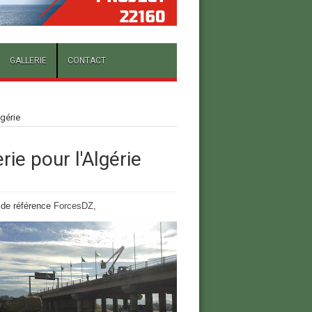
GALLERIE
CONTACT
lgérie
rie pour l'Algérie
 de référence
ForcesDZ
,