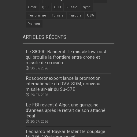
Qatar
QBJ
QJJ
Russie
Syrie
Terrorisme
Tunisie
Turquie
USA
Yemen
ARTICLES RÉCENTS
Le S8000 Banderol : le missile low-cost
qui brouille la frontière entre drone et
missile de croisière
30/07/2026
Rosoboronexport lance la promotion
internationale du RVV-SDM, nouveau
missile air-air du Su-57E
29/07/2026
Le FBI revient à Alger, une quinzaine
d’années après le retrait de son attaché
légal
20/07/2026
Leonardo et Baykar testent le couplage
M-346 / Kızılelma en vol