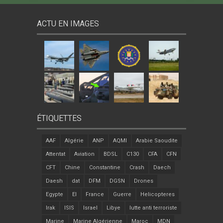
ACTU EN IMAGES
ÉTIQUETTES
AAF
Algérie
ANP
AQMI
Arabie Saoudite
Attentat
Aviation
BDSL
C130
CFA
CFN
CFT
Chine
Constantine
Crash
Daech
Daesh
dat
DFM
DGSN
Drones
Egypte
EI
France
Guerre
Helicopteres
Irak
ISIS
Israel
Libye
lutte anti terroriste
Marine
Marine Algérienne
Maroc
MDN