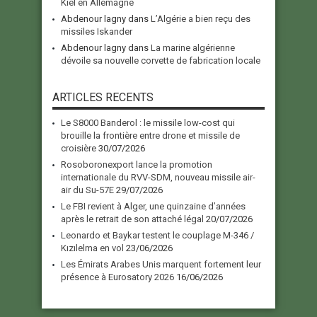
Kiel en Allemagne
Abdenour lagny
dans
L’Algérie a bien reçu des
missiles Iskander
Abdenour lagny
dans
La marine algérienne
dévoile sa nouvelle corvette de fabrication locale
ARTICLES RECENTS
Le S8000 Banderol : le missile low-cost qui
brouille la frontière entre drone et missile de
croisière
30/07/2026
Rosoboronexport lance la promotion
internationale du RVV-SDM, nouveau missile air-
air du Su-57E
29/07/2026
Le FBI revient à Alger, une quinzaine d’années
après le retrait de son attaché légal
20/07/2026
Leonardo et Baykar testent le couplage M-346 /
Kızılelma en vol
23/06/2026
Les Émirats Arabes Unis marquent fortement leur
présence à Eurosatory 2026
16/06/2026