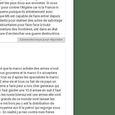
sant les yeux doux aux sionistes. Si vous
pour contrer l’Algérie car ni la France ni
guerre puisque ils entretiennent avec
 que M6 est capable de faire entrer depuis
dents pour réaliser des actes de sabotage
sécuritaires pour faire face à toute
verture des frontières, est dans en état
ure d’enclencher une guerre destructrice.
Connectez-vous pour répondre
end que le maroc achete des armes a tout
ous gouverne et le maroc il n acceptera
 tout sa d apres les specialiste le maroc
2 eme vie.et tous ca fait de ce pays un
meme a faire peur a nos cher generaux qui
i faut garder une 10 d annee en suit il faut
a les russe biensur.est ces armes elle vont
es grande de ce monde vont laisser les
 m6 hors jeu c est la distribution de
moyenne avc tt le petrol qui regorge sous
. En realité j ai rien contre mes freres