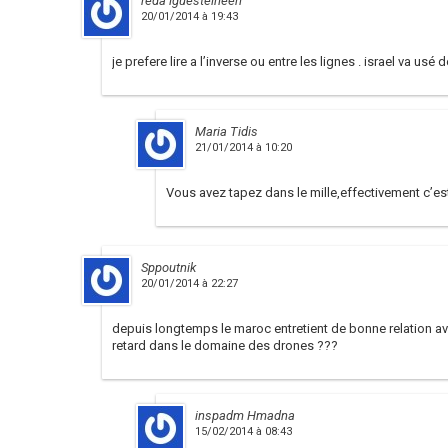
reda iguesteineen
20/01/2014 à 19:43
je prefere lire a l’inverse ou entre les lignes . israel va us
Maria Tidis
21/01/2014 à 10:20
Vous avez tapez dans le mille,effectivement c’est I
Sppoutnik
20/01/2014 à 22:27
depuis longtemps le maroc entretient de bonne relation ave
retard dans le domaine des drones ???
inspadm Hmadna
15/02/2014 à 08:43