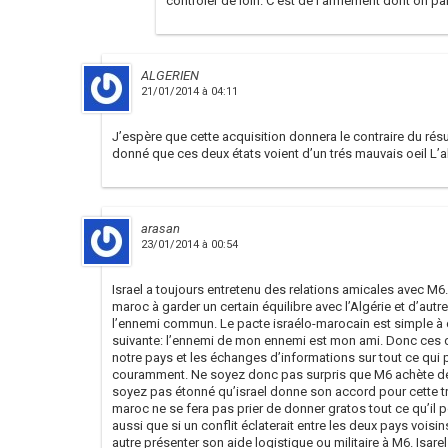
contrôler de loin. C’est de l’armement dont on pa
ALGERIEN
21/01/2014 à 04:11
J’espère que cette acquisition donnera le contraire du résu
donné que ces deux états voient d’un trés mauvais oeil L’a
arasan
23/01/2014 à 00:54
Israel a toujours entretenu des relations amicales avec M6.
maroc à garder un certain équilibre avec l’Algérie et d’autr
l’ennemi commun. Le pacte israélo-marocain est simple à c
suivante: l’ennemi de mon ennemi est mon ami. Donc ces d
notre pays et les échanges d’informations sur tout ce qui po
couramment. Ne soyez donc pas surpris que M6 achète des
soyez pas étonné qu’israel donne son accord pour cette tran
maroc ne se fera pas prier de donner gratos tout ce qu’il p
aussi que si un conflit éclaterait entre les deux pays voisin
autre présenter son aide logistique ou militaire à M6. Isarel