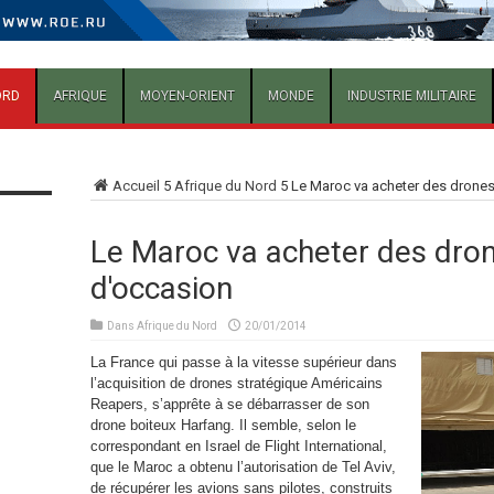
ORD
AFRIQUE
MOYEN-ORIENT
MONDE
INDUSTRIE MILITAIRE
Accueil
5
Afrique du Nord
5
Le Maroc va acheter des drones
Le Maroc va acheter des dron
d'occasion
Dans
Afrique du Nord
20/01/2014
La France qui passe à la vitesse supérieur dans
l’acquisition de drones stratégique Américains
Reapers, s’apprête à se débarrasser de son
drone boiteux Harfang. Il semble, selon le
correspondant en Israel de Flight International,
que le Maroc a obtenu l’autorisation de Tel Aviv,
de récupérer les avions sans pilotes, construits