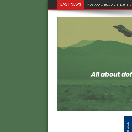
LAST NEWS
Rosoboronexport lance la p