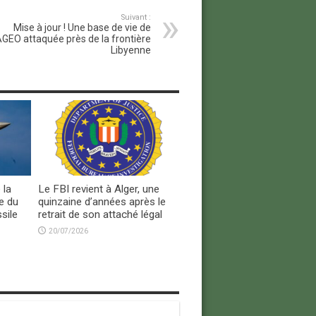
Suivant :
Mise à jour ! Une base de vie de
AGEO attaquée près de la frontière
Libyenne
 la
Le FBI revient à Alger, une
e du
quinzaine d’années après le
sile
retrait de son attaché légal
20/07/2026