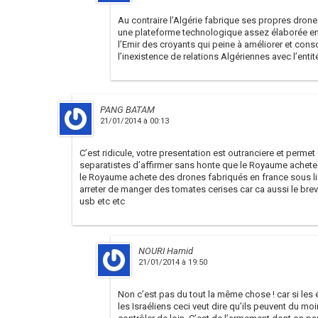
Au contraire l’Algérie fabrique ses propres dron
une plateforme technologique assez élaborée en l
l’Emir des croyants qui peine à améliorer et conso
l’inexistence de relations Algériennes avec l’entit
PANG BATAM
21/01/2014 à 00:13
C’est ridicule, votre presentation est outranciere et perme
separatistes d’affirmer sans honte que le Royaume achete 
le Royaume achete des drones fabriqués en france sous licen
arreter de manger des tomates cerises car ca aussi le brev
usb etc etc
NOURI Hamid
21/01/2014 à 19:50
Non c’est pas du tout la même chose ! car si les
les Israéliens ceci veut dire qu’ils peuvent du mo