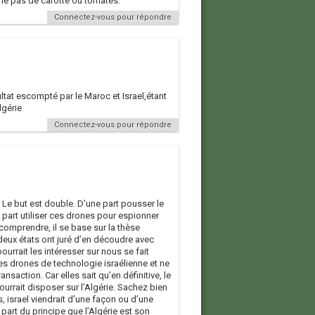
rle pas de carotte ou tomates.
Connectez-vous pour répondre
ltat escompté par le Maroc et Israel,étant
lgérie
Connectez-vous pour répondre
 Le but est double. D’une part pousser le
e part utiliser ces drones pour espionner
omprendre, il se base sur la thèse
eux états ont juré d’en découdre avec
urrait les intéresser sur nous se fait
 drones de technologie israélienne et ne
saction. Car elles sait qu’en définitive, le
ourrait disposer sur l’Algérie. Sachez bien
s, israel viendrait d’une façon ou d’une
 part du principe que l’Algérie est son