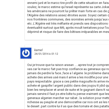
ennemi juré et le maroc tire profit de cette situation en fai
voulez, le maroc estime qu’Israel représente sa carte Joker 
les américains ne pourront lui prêter main forte en cas de 
l’Algérie des relations assez étroites aussi. Soyez certain
nos frontières communes, des sionistes armés jusqu’aux 
etc..L’Algérie est très méfiante et prends ses dispositions 
éventualité surtout que M6, après moult tentatives pour l’ou
déprimé et risque de faire des bêtises irréparables en mes
kamel
24/01/2014 à 01:12
Oui je trouve que ta raison arasan …..apres tout je compr
vas.car le maroc fait pas trop confiance au generaux qui n
jamais de perdre la face ,face a l algerie .le probleme dans
achete des armes usé mais il arrive a les modifie pour une 
pays respectable .grace a ces petite magouille ils arrive 
achete et gaspille l argent public dans des joujou tt jdid qu
bien les remplacer et ansé de suite et le gagnant dans tt s
jamais servire.il faut ps etre béte tu pense vraiment que l
generaux algerien marcher sur rabat…la solution pour mettre
richesse au peuple et une democrathie car nos ont as les 
le desert .part contre lui il as que des tomate et des patatte 