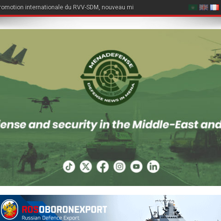
romotion internationale du RVV-SDM, nouveau missile air-air du Su-57E