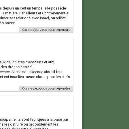
es depuis un certain temps, elle possède
a matière. Par ailleurs et Contrairement à
lider ses relations avec israel, on relève
é sioniste.
Connectez-vous pour répondre
t aux gauchistes marocains et aux
des drones a israel.
ce. Si c le sous licence alors il faut
et est israelien meme chose pour les clefs
Connectez-vous pour répondre
 équipements sont fabriqués a la base par
ins les détruire ou probablement les