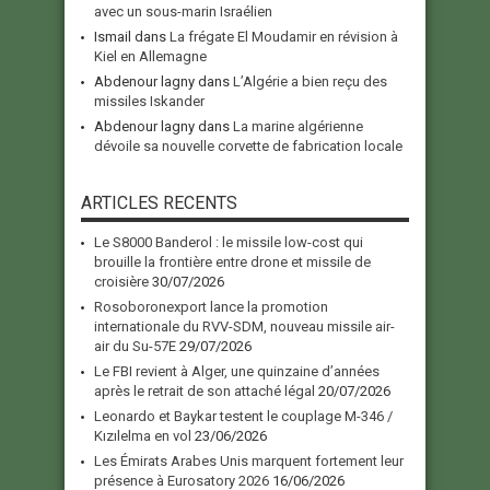
avec un sous-marin Israélien
Ismail
dans
La frégate El Moudamir en révision à
Kiel en Allemagne
Abdenour lagny
dans
L’Algérie a bien reçu des
missiles Iskander
Abdenour lagny
dans
La marine algérienne
dévoile sa nouvelle corvette de fabrication locale
ARTICLES RECENTS
Le S8000 Banderol : le missile low-cost qui
brouille la frontière entre drone et missile de
croisière
30/07/2026
Rosoboronexport lance la promotion
internationale du RVV-SDM, nouveau missile air-
air du Su-57E
29/07/2026
Le FBI revient à Alger, une quinzaine d’années
après le retrait de son attaché légal
20/07/2026
Leonardo et Baykar testent le couplage M-346 /
Kızılelma en vol
23/06/2026
Les Émirats Arabes Unis marquent fortement leur
présence à Eurosatory 2026
16/06/2026