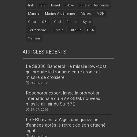
Irak
ISIS
Israel
Libye
lutte anti terroriste
Marine
Marine Algérienne
Maroc
MDN
Qatar
QBJ
QJJ
Russie
Syrie
Terrorisme
Tunisie
Turquie
USA
Yemen
ARTICLES RÉCENTS
Le S8000 Banderol : le missile low-cost
qui brouille la frontière entre drone et
missile de croisière
30/07/2026
Rosoboronexport lance la promotion
internationale du RVV-SDM, nouveau
missile air-air du Su-57E
29/07/2026
Le FBI revient à Alger, une quinzaine
d’années après le retrait de son attaché
légal
20/07/2026