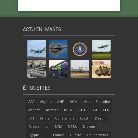
ACTU EN IMAGES
ÉTIQUETTES
AAF
Algérie
ANP
AQMI
Arabie Saoudite
Attentat
Aviation
BDSL
C130
CFA
CFN
CFT
Chine
Constantine
Crash
Daech
Daesh
dat
DFM
DGSN
Drones
Egypte
EI
France
Guerre
Helicopteres