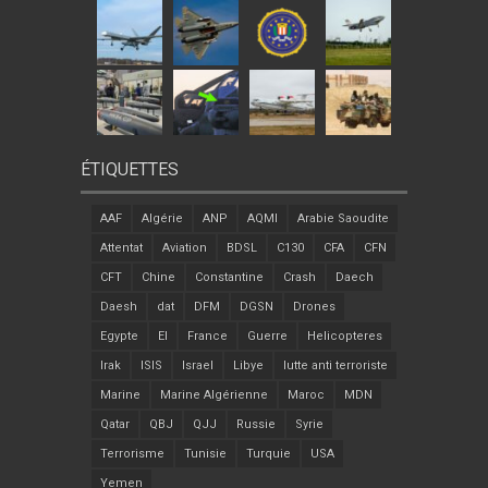
ÉTIQUETTES
AAF
Algérie
ANP
AQMI
Arabie Saoudite
Attentat
Aviation
BDSL
C130
CFA
CFN
CFT
Chine
Constantine
Crash
Daech
Daesh
dat
DFM
DGSN
Drones
Egypte
EI
France
Guerre
Helicopteres
Irak
ISIS
Israel
Libye
lutte anti terroriste
Marine
Marine Algérienne
Maroc
MDN
Qatar
QBJ
QJJ
Russie
Syrie
Terrorisme
Tunisie
Turquie
USA
Yemen