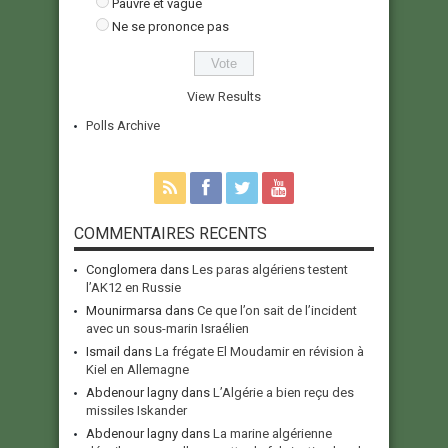
Pauvre et vague
Ne se prononce pas
View Results
Polls Archive
COMMENTAIRES RECENTS
Conglomera
dans
Les paras algériens testent
l’AK12 en Russie
Mounirmarsa
dans
Ce que l’on sait de l’incident
avec un sous-marin Israélien
Ismail
dans
La frégate El Moudamir en révision à
Kiel en Allemagne
Abdenour lagny
dans
L’Algérie a bien reçu des
missiles Iskander
Abdenour lagny
dans
La marine algérienne