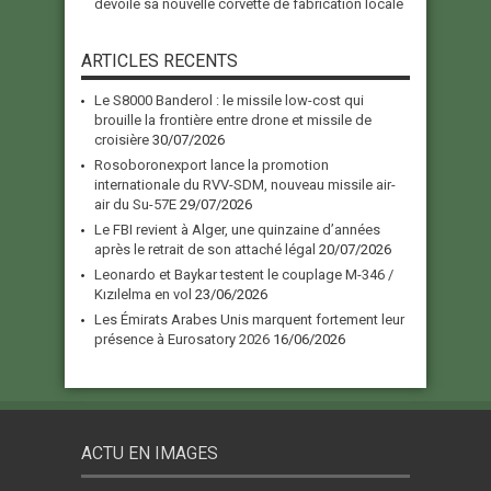
dévoile sa nouvelle corvette de fabrication locale
ARTICLES RECENTS
Le S8000 Banderol : le missile low-cost qui
brouille la frontière entre drone et missile de
croisière
30/07/2026
Rosoboronexport lance la promotion
internationale du RVV-SDM, nouveau missile air-
air du Su-57E
29/07/2026
Le FBI revient à Alger, une quinzaine d’années
après le retrait de son attaché légal
20/07/2026
Leonardo et Baykar testent le couplage M-346 /
Kızılelma en vol
23/06/2026
Les Émirats Arabes Unis marquent fortement leur
présence à Eurosatory 2026
16/06/2026
ACTU EN IMAGES