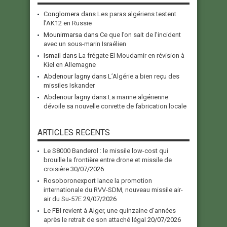
Conglomera
dans
Les paras algériens testent
l’AK12 en Russie
Mounirmarsa
dans
Ce que l’on sait de l’incident
avec un sous-marin Israélien
Ismail
dans
La frégate El Moudamir en révision à
Kiel en Allemagne
Abdenour lagny
dans
L’Algérie a bien reçu des
missiles Iskander
Abdenour lagny
dans
La marine algérienne
dévoile sa nouvelle corvette de fabrication locale
ARTICLES RECENTS
Le S8000 Banderol : le missile low-cost qui
brouille la frontière entre drone et missile de
croisière
30/07/2026
Rosoboronexport lance la promotion
internationale du RVV-SDM, nouveau missile air-
air du Su-57E
29/07/2026
Le FBI revient à Alger, une quinzaine d’années
après le retrait de son attaché légal
20/07/2026