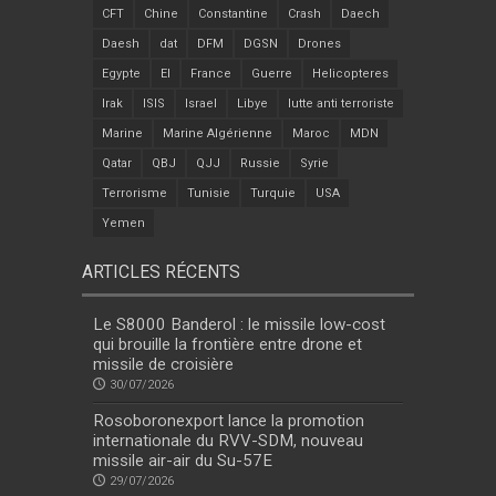
CFT
Chine
Constantine
Crash
Daech
Daesh
dat
DFM
DGSN
Drones
Egypte
EI
France
Guerre
Helicopteres
Irak
ISIS
Israel
Libye
lutte anti terroriste
Marine
Marine Algérienne
Maroc
MDN
Qatar
QBJ
QJJ
Russie
Syrie
Terrorisme
Tunisie
Turquie
USA
Yemen
ARTICLES RÉCENTS
Le S8000 Banderol : le missile low-cost
qui brouille la frontière entre drone et
missile de croisière
30/07/2026
Rosoboronexport lance la promotion
internationale du RVV-SDM, nouveau
missile air-air du Su-57E
29/07/2026