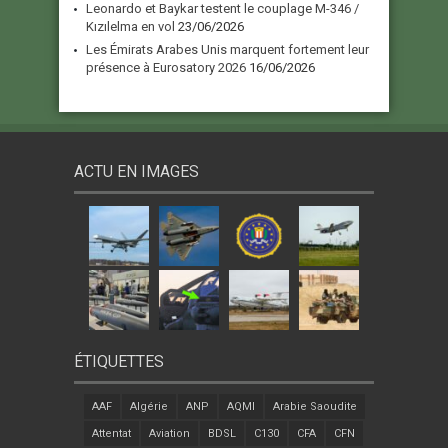
Leonardo et Baykar testent le couplage M-346 /
Kızılelma en vol
23/06/2026
Les Émirats Arabes Unis marquent fortement leur
présence à Eurosatory 2026
16/06/2026
ACTU EN IMAGES
ÉTIQUETTES
AAF
Algérie
ANP
AQMI
Arabie Saoudite
Attentat
Aviation
BDSL
C130
CFA
CFN