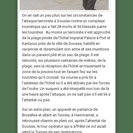
On en sait un peu plus sur les circonstances de
l’attaque terroriste à Sousse contre un complexe
touristique qui a fait 28 morts et 36 blessés parmi
les touristes . Au moins un terroriste s’est approché
de la plage privée de l’hôtel Imperial Palace à Port el
Kantaoui près de la ville de Sousse, habillé en
vacancier et dissimulant son arme et ses munitions
dans un parasol plié et un sac de plage. Il est
remonté, sur plusieurs centaines de mètres, de la
plage, vers la réception de l’hôtel en traversant la
zone de la piscine tout en faisant feu sur les
touristes qu’il croisait. Sa course a pris fin à
l’extérieur de l’hôtel où il a été abbatu par les forces
de l’ordre. Un suspect a été interpellé non loin de là
une heure après l’attaque, on ne sait pas s’il est lié à
l’attentat ou pas.
Sur un autre plan, un appareil en partance de
Bruxelles et allant en Tunisie, à Hammamet, a
rebroussé chemin en plein vol, après l’attentat de
Sousse, le tour opérator qui a affrêté ce vol aurait
retiré la Tunisie de ses destinations.