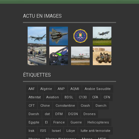
ACTU EN IMAGES
ÉTIQUETTES
AAF
Algérie
ANP
AQMI
Arabie Saoudite
Attentat
Aviation
BDSL
C130
CFA
CFN
CFT
Chine
Constantine
Crash
Daech
Daesh
dat
DFM
DGSN
Drones
Egypte
EI
France
Guerre
Helicopteres
Irak
ISIS
Israel
Libye
lutte anti terroriste