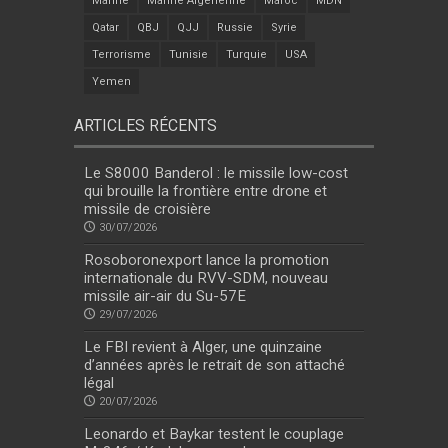
Marine
Marine Algérienne
Maroc
MDN
Qatar
QBJ
QJJ
Russie
Syrie
Terrorisme
Tunisie
Turquie
USA
Yemen
ARTICLES RÉCENTS
Le S8000 Banderol : le missile low-cost
qui brouille la frontière entre drone et
missile de croisière
30/07/2026
Rosoboronexport lance la promotion
internationale du RVV-SDM, nouveau
missile air-air du Su-57E
29/07/2026
Le FBI revient à Alger, une quinzaine
d’années après le retrait de son attaché
légal
20/07/2026
Leonardo et Baykar testent le couplage