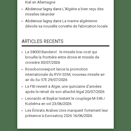
Kiel en Allemagne
Abdenour lagny
dans
L’Algérie a bien reçu des
missiles Iskander
Abdenour lagny
dans
La marine algérienne
dévoile sa nouvelle corvette de fabrication locale
ARTICLES RECENTS
Le S8000 Banderol : le missile low-cost qui
brouille la frontière entre drone et missile de
croisière
30/07/2026
Rosoboronexport lance la promotion
internationale du RVV-SDM, nouveau missile air-
air du Su-57E
29/07/2026
Le FBI revient à Alger, une quinzaine d’années
après le retrait de son attaché légal
20/07/2026
Leonardo et Baykar testent le couplage M-346 /
Kızılelma en vol
23/06/2026
Les Émirats Arabes Unis marquent fortement leur
présence à Eurosatory 2026
16/06/2026