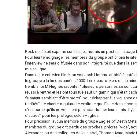
Rock ne s’était exprimé sur le sujet, hormis un post sur la pag
Pour leur témoignage, les membres du groupe ont choisi le sit
l’interview ne sera diffusée dans son intégralité que dans la sem
mis en ligne.
Dans cette entretien filmé, on voit Josh Homme attablé à coté 
le groupe à la fin des années 2000. Les deux rockers ont la mine g
tremblante M.Hughes raconte : “plusieurs personnes se sont ca
réussi à rentrer et les ont tous tué sauf un gamin qui s’était cach
faisaient semblant d’être morts” pour échapper à la vigilance des 
terrifiés”. Le chanteur-guitariste explique que l'”une des raisons
c’est parce qu’ils ne voulaient pas abandonner leurs amis. Il y’
d’autres” pour les protéger, selon Hughes.
Pour précision, aucun membre du groupe Eagles of Death Metal 
membres du groupe ont perdu des proches, précise “Vice”, no
Alexander, ou des collègues de leur label, Thomas Ayad, Marie 