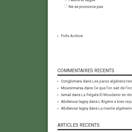
Ne se prononce pas
Polls Archive
COMMENTAIRES RECENTS
Conglomera
dans
Les paras algériens tes
Mounirmarsa
dans
Ce que l’on sait de l’i
Ismail
dans
La frégate El Moudamir en rév
Abdenour lagny
dans
L’Algérie a bien reç
Abdenour lagny
dans
La marine algérienne
ARTICLES RECENTS