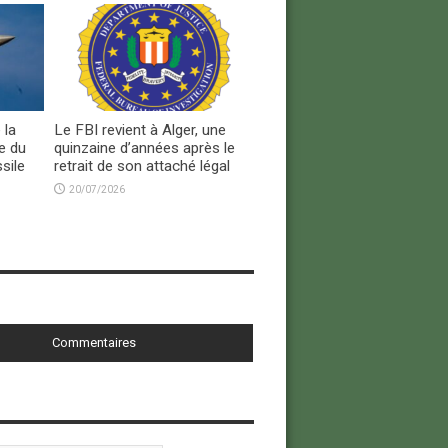
 la
Le FBI revient à Alger, une
e du
quinzaine d’années après le
sile
retrait de son attaché légal
20/07/2026
Commentaires