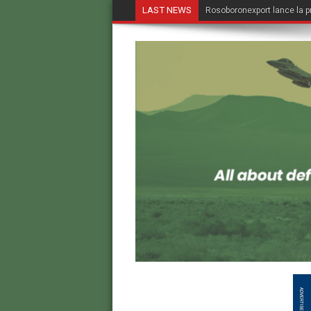
LAST NEWS
Rosoboronexport lance la p