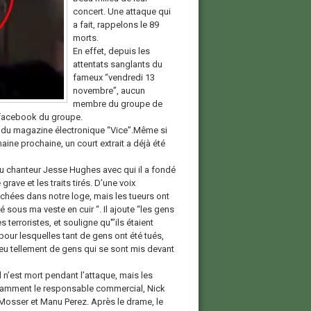
concert. Une attaque qui
a fait, rappelons le 89
morts.
En effet, depuis les
attentats sanglants du
fameux “vendredi 13
novembre”, aucun
membre du groupe de
e facebook du groupe.
e du magazine électronique “Vice”.Même si
aine prochaine, un court extrait a déjà été
du chanteur Jesse Hughes avec qui il a fondé
rave et les traits tirés. D’une voix
chées dans notre loge, mais les tueurs ont
é sous ma veste en cuir “. Il ajoute “les gens
terroristes, et souligne qu'”ils étaient
 pour lesquelles tant de gens ont été tués,
a eu tellement de gens qui se sont mis devant
n’est mort pendant l’attaque, mais les
tamment le responsable commercial, Nick
Mosser et Manu Perez. Après le drame, le