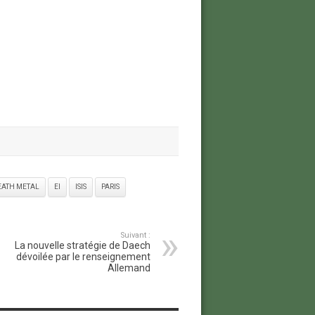
EATH METAL
EI
ISIS
PARIS
Suivant :
La nouvelle stratégie de Daech
dévoilée par le renseignement
Allemand