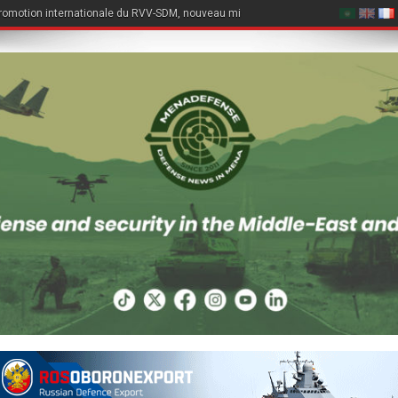
romotion internationale du RVV-SDM, nouveau missile air-air du Su-57E