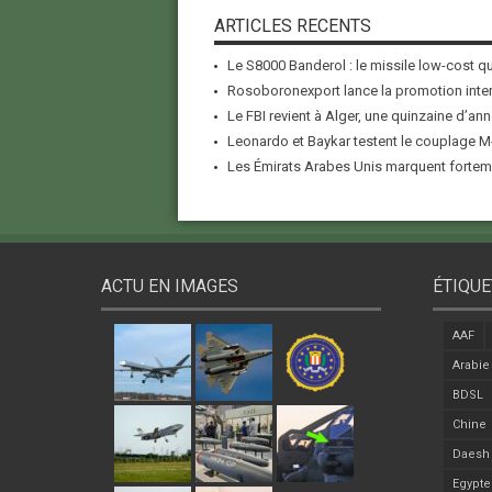
ARTICLES RECENTS
Le S8000 Banderol : le missile low-cost qui
Rosoboronexport lance la promotion inter
Le FBI revient à Alger, une quinzaine d’ann
Leonardo et Baykar testent le couplage M-
Les Émirats Arabes Unis marquent forteme
ACTU EN IMAGES
ÉTIQUE
AAF
Arabie
BDSL
Chine
Daesh
Egypte