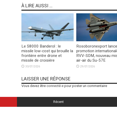
À LIRE AUSSI ...
Le S8000 Banderol : le
Rosoboronexport lance
missile low-cost qui brouille la
promotion international
frontière entre drone et
RVV-SDM, nouveau mis
missile de croisière
air-air du Su-57E
30/07/2026
29/07/2026
LAISSER UNE RÉPONSE
Vous devez être
connecté-e
pour poster un commentaire
Récent