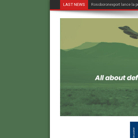
LAST NEWS
Rosoboronexport lance la p