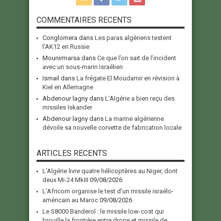
COMMENTAIRES RECENTS
Conglomera
dans
Les paras algériens testent
l’AK12 en Russie
Mounirmarsa
dans
Ce que l’on sait de l’incident
avec un sous-marin Israélien
Ismail
dans
La frégate El Moudamir en révision à
Kiel en Allemagne
Abdenour lagny
dans
L’Algérie a bien reçu des
missiles Iskander
Abdenour lagny
dans
La marine algérienne
dévoile sa nouvelle corvette de fabrication locale
ARTICLES RECENTS
L’Algérie livre quatre hélicoptères au Niger, dont
deux Mi-24 MkIII
09/08/2026
L’Africom organise le test d’un missile israélo-
américain au Maroc
09/08/2026
Le S8000 Banderol : le missile low-cost qui
brouille la frontière entre drone et missile de