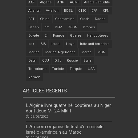
AAF
Algérie
ANP
AQMI
Arabie Saoudite
Attentat
Aviation
BDSL
C130
CFA
CFN
CFT
Chine
Constantine
Crash
Daech
Daesh
dat
DFM
DGSN
Drones
Egypte
EI
France
Guerre
Helicopteres
Irak
ISIS
Israel
Libye
lutte anti terroriste
Marine
Marine Algérienne
Maroc
MDN
Qatar
QBJ
QJJ
Russie
Syrie
Terrorisme
Tunisie
Turquie
USA
Yemen
ARTICLES RÉCENTS
L’Algérie livre quatre hélicoptères au Niger,
dont deux Mi-24 MkIII
09/08/2026
L’Africom organise le test d’un missile
israélo-américain au Maroc
09/08/2026