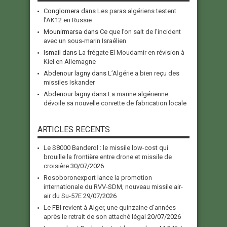
Conglomera
dans
Les paras algériens testent
l’AK12 en Russie
Mounirmarsa
dans
Ce que l’on sait de l’incident
avec un sous-marin Israélien
Ismail
dans
La frégate El Moudamir en révision à
Kiel en Allemagne
Abdenour lagny
dans
L’Algérie a bien reçu des
missiles Iskander
Abdenour lagny
dans
La marine algérienne
dévoile sa nouvelle corvette de fabrication locale
ARTICLES RECENTS
Le S8000 Banderol : le missile low-cost qui
brouille la frontière entre drone et missile de
croisière
30/07/2026
Rosoboronexport lance la promotion
internationale du RVV-SDM, nouveau missile air-
air du Su-57E
29/07/2026
Le FBI revient à Alger, une quinzaine d’années
après le retrait de son attaché légal
20/07/2026