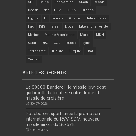
CFT
Chine
Constantine
Crash
Daech
Daesh
dat
DFM
DGSN
Drones
Egypte
EI
France
Guerre
Helicopteres
Irak
ISIS
Israel
Libye
lutte anti terroriste
Marine
Marine Algérienne
Maroc
MDN
Qatar
QBJ
QJJ
Russie
Syrie
Terrorisme
Tunisie
Turquie
USA
Yemen
ARTICLES RÉCENTS
Le S8000 Banderol : le missile low-cost
qui brouille la frontière entre drone et
missile de croisière
30/07/2026
Rosoboronexport lance la promotion
internationale du RVV-SDM, nouveau
missile air-air du Su-57E
29/07/2026