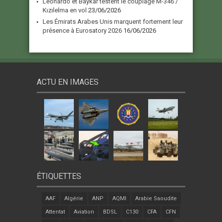
Leonardo et Baykar testent le couplage M-346 /
Kızılelma en vol
23/06/2026
Les Émirats Arabes Unis marquent fortement leur
présence à Eurosatory 2026
16/06/2026
ACTU EN IMAGES
ÉTIQUETTES
AAF
Algérie
ANP
AQMI
Arabie Saoudite
Attentat
Aviation
BDSL
C130
CFA
CFN