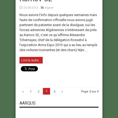
25/09/2013
Algérie
Nous avions l’info depuis quelques semaines mais
faute de confirmation officielle nous avions jugé
pertinent de patienter avant de la divulguer, oui les
forces aériennes Algériennes s’intéressent de près
au Kamov 52, c’est ce qu’affirme Alexandre
Tchernayev, chef de la délégation Rosvetol à
l’exposition Arms Expo 2013 qui a eu lieu au temple
des voilures tournantes (et des chars) Nijni ...
Lire la suite...
3
«
1
2
4
»
Page 3 sur 4
AARQUS