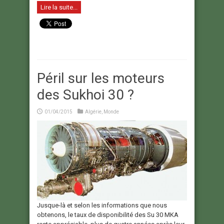
Lire la suite...
Péril sur les moteurs
des Sukhoi 30 ?
01/04/2015
Algérie
,
Monde
Jusque-là et selon les informations que nous
obtenons, le taux de disponibilité des Su 30 MKA