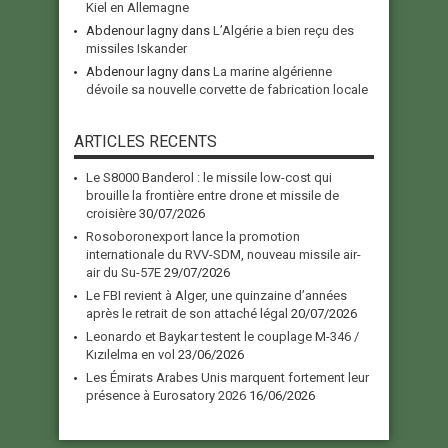
Kiel en Allemagne
Abdenour lagny
dans
L’Algérie a bien reçu des
missiles Iskander
Abdenour lagny
dans
La marine algérienne
dévoile sa nouvelle corvette de fabrication locale
ARTICLES RECENTS
Le S8000 Banderol : le missile low-cost qui
brouille la frontière entre drone et missile de
croisière
30/07/2026
Rosoboronexport lance la promotion
internationale du RVV-SDM, nouveau missile air-
air du Su-57E
29/07/2026
Le FBI revient à Alger, une quinzaine d’années
après le retrait de son attaché légal
20/07/2026
Leonardo et Baykar testent le couplage M-346 /
Kızılelma en vol
23/06/2026
Les Émirats Arabes Unis marquent fortement leur
présence à Eurosatory 2026
16/06/2026