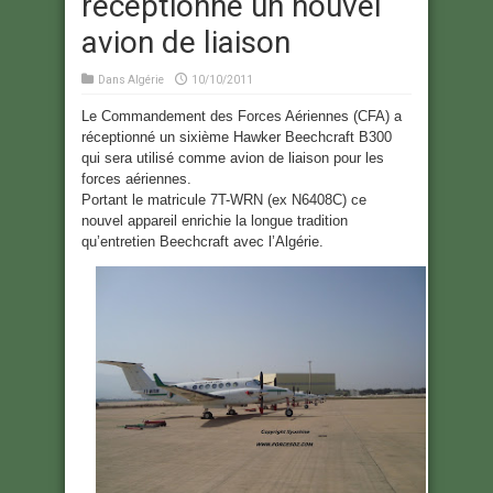
réceptionne un nouvel
avion de liaison
Dans
Algérie
10/10/2011
Le Commandement des Forces Aériennes (CFA) a
réceptionné un sixième Hawker Beechcraft B300
qui sera utilisé comme avion de liaison pour les
forces aériennes.
Portant le matricule 7T-WRN (ex N6408C) ce
nouvel appareil enrichie la longue tradition
qu’entretien Beechcraft avec l’Algérie.