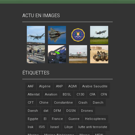
ACTU EN IMAGES
ÉTIQUETTES
AAF
Algérie
ANP
AQMI
Arabie Saoudite
Attentat
Aviation
BDSL
C130
CFA
CFN
CFT
Chine
Constantine
Crash
Daech
Daesh
dat
DFM
DGSN
Drones
Egypte
EI
France
Guerre
Helicopteres
Irak
ISIS
Israel
Libye
lutte anti terroriste