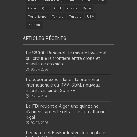
Marine
Marine Algérienne
Maroc
MDN
Qatar
QBJ
QJJ
Russie
Syrie
Terrorisme
Tunisie
Turquie
USA
Yemen
ARTICLES RÉCENTS
Le S8000 Banderol : le missile low-cost
qui brouille la frontière entre drone et
missile de croisière
30/07/2026
Rosoboronexport lance la promotion
internationale du RVV-SDM, nouveau
missile air-air du Su-57E
29/07/2026
Le FBI revient à Alger, une quinzaine
d’années après le retrait de son attaché
légal
20/07/2026
Leonardo et Baykar testent le couplage