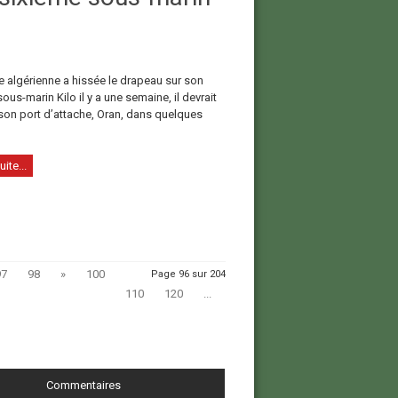
e algérienne a hissée le drapeau sur son
ous-marin Kilo il y a une semaine, il devrait
 son port d’attache, Oran, dans quelques
uite...
97
98
»
100
Page 96 sur 204
110
120
...
Commentaires