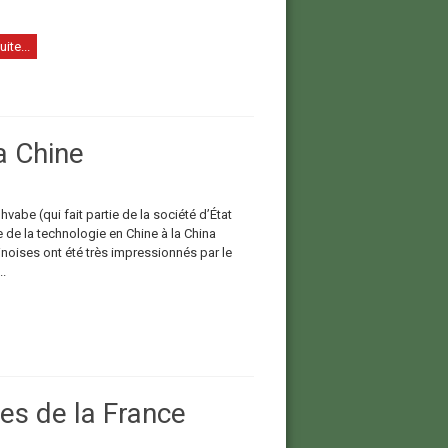
uite...
la Chine
be (qui fait partie de la société d’État
 de la technologie en Chine à la China
inoises ont été très impressionnés par le
.
es de la France