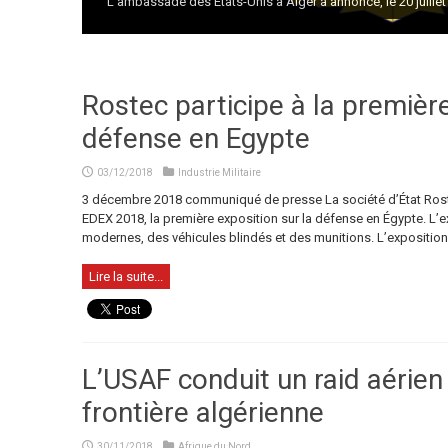
L’ambassade des États-Unis à Alger a annoncé, le 20 juillet 2
Rostec participe à la première
défense en Egypte
03/12/2018
Industrie Militaire
3 décembre 2018 communiqué de presse La société d’État Roste
EDEX 2018, la première exposition sur la défense en Égypte. L’
modernes, des véhicules blindés et des munitions. L’exposition 
Lire la suite...
L’USAF conduit un raid aérien
frontière algérienne
30/11/2018
Afrique du Nord