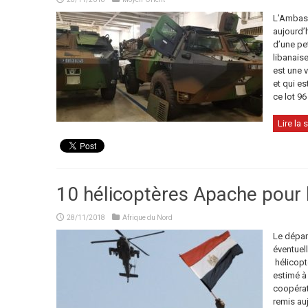
L’Ambass
aujourd’
d’une pe
libanaise
est une 
et qui es
ce lot 96
Lire la s
10 hélicoptères Apache pour 
28/11/2018
Afrique du Nord
Le dépar
éventuell
hélicopt
estimé à 
coopérat
remis auj