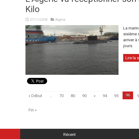
Kilo
27/11/2018
Algérie
La marin
sixième s
arriver à
jours.
Lire la s
96
« Début
...
70
80
90
«
94
95
Fin »
Récent