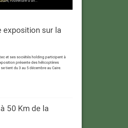
026, l’ouverture d’un...
 exposition sur la
c et ses sociétés holding participent à
exposition présente des hélicoptères
se tient du 3 au 5 décembre au Caire.
 à 50 Km de la