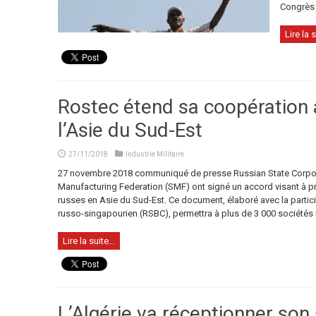
Congrès 
Lire la s
Rostec étend sa coopération 
l’Asie du Sud-Est
27/11/2018
Industrie Militaire
27 novembre 2018 communiqué de presse Russian State Corpora
Manufacturing Federation (SMF) ont signé un accord visant à p
russes en Asie du Sud-Est. Ce document, élaboré avec la partici
russo-singapourien (RSBC), permettra à plus de 3 000 sociétés 
Lire la suite...
L’Algérie va réceptionner son