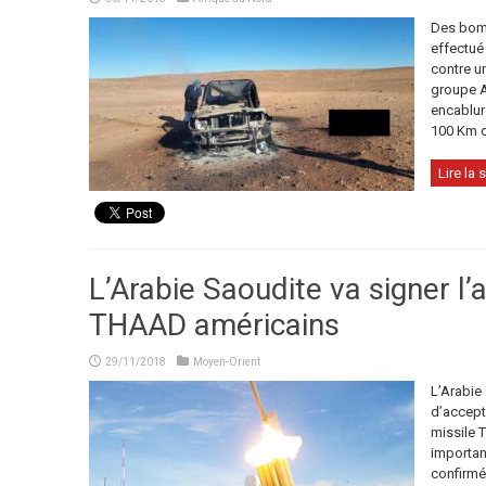
Des bomb
effectué
contre u
groupe A
encablur
100 Km de
Lire la s
L’Arabie Saoudite va signer l’
THAAD américains
29/11/2018
Moyen-Orient
L’Arabie 
d’accept
missile 
important
confirmé