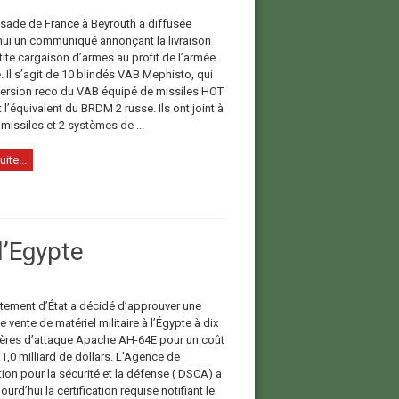
ade de France à Beyrouth a diffusée
hui un communiqué annonçant la livraison
tite cargaison d’armes au profit de l’armée
. Il s’agit de 10 blindés VAB Mephisto, qui
version reco du VAB équipé de missiles HOT
t l’équivalent du BRDM 2 russe. Ils ont joint à
 missiles et 2 systèmes de ...
uite...
l’Egypte
tement d’État a décidé d’approuver une
e vente de matériel militaire à l’Égypte à dix
ères d’attaque Apache AH-64E pour un coût
1,0 milliard de dollars. L’Agence de
ion pour la sécurité et la défense ( DSCA) a
ourd’hui la certification requise notifiant le