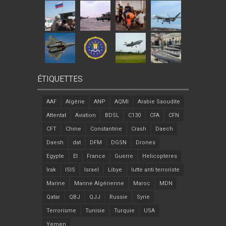
ÉTIQUETTES
AAF
Algérie
ANP
AQMI
Arabie Saoudite
Attentat
Aviation
BDSL
C130
CFA
CFN
CFT
Chine
Constantine
Crash
Daech
Daesh
dat
DFM
DGSN
Drones
Egypte
EI
France
Guerre
Helicopteres
Irak
ISIS
Israel
Libye
lutte anti terroriste
Marine
Marine Algérienne
Maroc
MDN
Qatar
QBJ
QJJ
Russie
Syrie
Terrorisme
Tunisie
Turquie
USA
Yemen