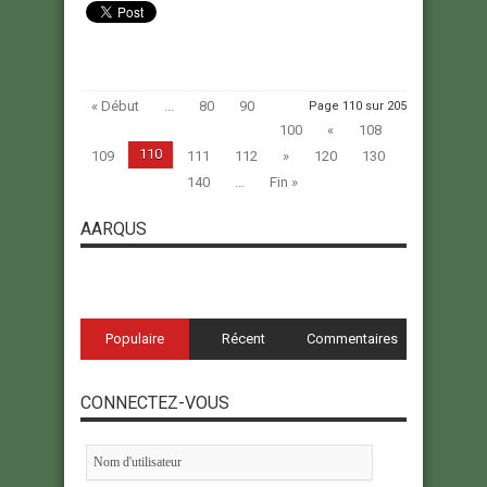
« Début
...
80
90
Page 110 sur 205
100
«
108
110
109
111
112
»
120
130
140
...
Fin »
AARQUS
Populaire
Récent
Commentaires
CONNECTEZ-VOUS