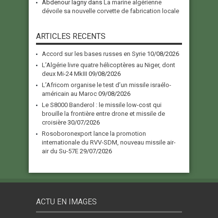
Abdenour lagny
dans
La marine algérienne
dévoile sa nouvelle corvette de fabrication locale
ARTICLES RECENTS
Accord sur les bases russes en Syrie
10/08/2026
L’Algérie livre quatre hélicoptères au Niger, dont
deux Mi-24 MkIII
09/08/2026
L’Africom organise le test d’un missile israélo-
américain au Maroc
09/08/2026
Le S8000 Banderol : le missile low-cost qui
brouille la frontière entre drone et missile de
croisière
30/07/2026
Rosoboronexport lance la promotion
internationale du RVV-SDM, nouveau missile air-
air du Su-57E
29/07/2026
ACTU EN IMAGES