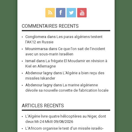
COMMENTAIRES RECENTS
Conglomera
dans
Les paras algériens testent
l’AK12 en Russie
Mounirmarsa
dans
Ce que l’on sait de l’incident
avec un sous-marin Israélien
Ismail
dans
La frégate El Moudamir en révision à
Kiel en Allemagne
Abdenour lagny
dans
L’Algérie a bien reçu des
missiles Iskander
Abdenour lagny
dans
La marine algérienne
dévoile sa nouvelle corvette de fabrication locale
ARTICLES RECENTS
L’Algérie livre quatre hélicoptères au Niger, dont
deux Mi-24 MkIII
09/08/2026
L’Africom organise le test d’un missile israélo-