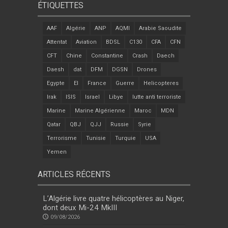
ÉTIQUETTES
AAF
Algérie
ANP
AQMI
Arabie Saoudite
Attentat
Aviation
BDSL
C130
CFA
CFN
CFT
Chine
Constantine
Crash
Daech
Daesh
dat
DFM
DGSN
Drones
Egypte
EI
France
Guerre
Helicopteres
Irak
ISIS
Israel
Libye
lutte anti terroriste
Marine
Marine Algérienne
Maroc
MDN
Qatar
QBJ
QJJ
Russie
Syrie
Terrorisme
Tunisie
Turquie
USA
Yemen
ARTICLES RÉCENTS
L’Algérie livre quatre hélicoptères au Niger,
dont deux Mi-24 MkIII
09/08/2026