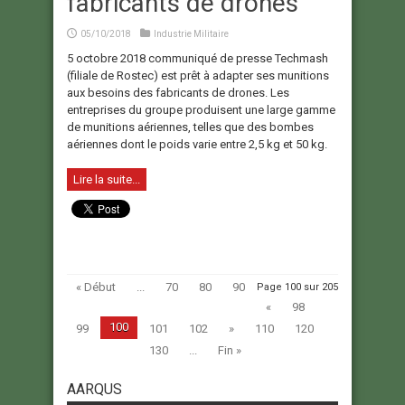
fabricants de drones
05/10/2018
Industrie Militaire
5 octobre 2018 communiqué de presse Techmash
(filiale de Rostec) est prêt à adapter ses munitions
aux besoins des fabricants de drones. Les
entreprises du groupe produisent une large gamme
de munitions aériennes, telles que des bombes
aériennes dont le poids varie entre 2,5 kg et 50 kg.
Lire la suite...
« Début
...
70
80
90
Page 100 sur 205
«
98
100
99
101
102
»
110
120
130
...
Fin »
AARQUS