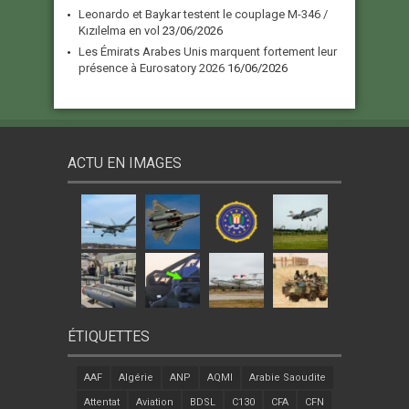
Leonardo et Baykar testent le couplage M-346 /
Kızılelma en vol
23/06/2026
Les Émirats Arabes Unis marquent fortement leur
présence à Eurosatory 2026
16/06/2026
ACTU EN IMAGES
ÉTIQUETTES
AAF
Algérie
ANP
AQMI
Arabie Saoudite
Attentat
Aviation
BDSL
C130
CFA
CFN