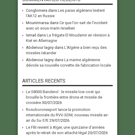
Conglomera
dans
Les paras algériens testent
l’AK12 en Russie
Mounirmarsa
dans
Ce que l’on sait de l’incident
avec un sous-marin Israélien
Ismail
dans
La frégate El Moudamir en révision à
Kiel en Allemagne
Abdenour lagny
dans
L’Algérie a bien reçu des
missiles Iskander
Abdenour lagny
dans
La marine algérienne
dévoile sa nouvelle corvette de fabrication locale
ARTICLES RECENTS
Le S8000 Banderol : le missile low-cost qui
brouille la frontière entre drone et missile de
croisière
30/07/2026
Rosoboronexport lance la promotion
internationale du RVV-SDM, nouveau missile air-
air du Su-57E
29/07/2026
Le FBI revient à Alger, une quinzaine d’années
après le retrait de son attaché légal
20/07/2026