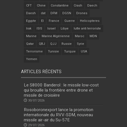
CFT
Chine
Constantine
Crash
Daech
Daesh
dat
DFM
DGSN
Drones
Egypte
EI
France
Guerre
Helicopteres
Irak
ISIS
Israel
Libye
lutte anti terroriste
Marine
Marine Algérienne
Maroc
MDN
Qatar
QBJ
QJJ
Russie
Syrie
Terrorisme
Tunisie
Turquie
USA
Yemen
ARTICLES RÉCENTS
Le S8000 Banderol : le missile low-cost
qui brouille la frontière entre drone et
missile de croisière
30/07/2026
Rosoboronexport lance la promotion
internationale du RVV-SDM, nouveau
missile air-air du Su-57E
29/07/2026