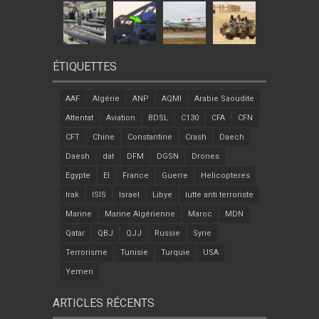
ÉTIQUETTES
AAF
Algérie
ANP
AQMI
Arabie Saoudite
Attentat
Aviation
BDSL
C130
CFA
CFN
CFT
Chine
Constantine
Crash
Daech
Daesh
dat
DFM
DGSN
Drones
Egypte
EI
France
Guerre
Helicopteres
Irak
ISIS
Israel
Libye
lutte anti terroriste
Marine
Marine Algérienne
Maroc
MDN
Qatar
QBJ
QJJ
Russie
Syrie
Terrorisme
Tunisie
Turquie
USA
Yemen
ARTICLES RÉCENTS