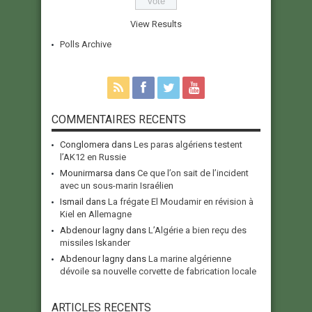
View Results
Polls Archive
COMMENTAIRES RECENTS
Conglomera
dans
Les paras algériens testent
l’AK12 en Russie
Mounirmarsa
dans
Ce que l’on sait de l’incident
avec un sous-marin Israélien
Ismail
dans
La frégate El Moudamir en révision à
Kiel en Allemagne
Abdenour lagny
dans
L’Algérie a bien reçu des
missiles Iskander
Abdenour lagny
dans
La marine algérienne
dévoile sa nouvelle corvette de fabrication locale
ARTICLES RECENTS