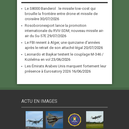
Le S8000 Banderol : le missile low-cost qui
brouille la frontière entre drone et missile de
croisière
30/07/2026
Rosoboronexport lance la promotion
internationale du RVV-SDM, nouveau missile air-
air du Su-57E
29/07/2026
Le FBI revient à Alger, une quinzaine d’années
après le retrait de son attaché légal
20/07/2026
Leonardo et Baykar testent le couplage M-346 /
Kızılelma en vol
23/06/2026
Les Émirats Arabes Unis marquent fortement leur
présence à Eurosatory 2026
16/06/2026
ACTU EN IMAGES