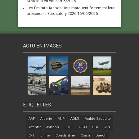
Kızılelma en vol
23/06/2026
Les Émirats Arabes Unis marquent fortement leur
présence à Eurosatory 2026
16/06/2026
ACTU EN IMAGES
ÉTIQUETTES
AAF
Algérie
ANP
AQMI
Arabie Saoudite
Attentat
Aviation
BDSL
C130
CFA
CFN
CFT
Chine
Constantine
Crash
Daech