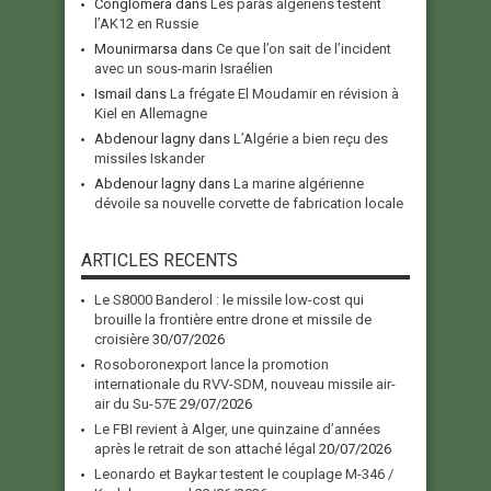
Conglomera
dans
Les paras algériens testent
l’AK12 en Russie
Mounirmarsa
dans
Ce que l’on sait de l’incident
avec un sous-marin Israélien
Ismail
dans
La frégate El Moudamir en révision à
Kiel en Allemagne
Abdenour lagny
dans
L’Algérie a bien reçu des
missiles Iskander
Abdenour lagny
dans
La marine algérienne
dévoile sa nouvelle corvette de fabrication locale
ARTICLES RECENTS
Le S8000 Banderol : le missile low-cost qui
brouille la frontière entre drone et missile de
croisière
30/07/2026
Rosoboronexport lance la promotion
internationale du RVV-SDM, nouveau missile air-
air du Su-57E
29/07/2026
Le FBI revient à Alger, une quinzaine d’années
après le retrait de son attaché légal
20/07/2026
Leonardo et Baykar testent le couplage M-346 /