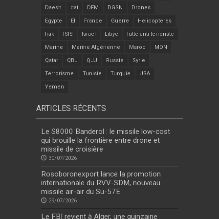
Daesh
dat
DFM
DGSN
Drones
Egypte
EI
France
Guerre
Helicopteres
Irak
ISIS
Israel
Libye
lutte anti terroriste
Marine
Marine Algérienne
Maroc
MDN
Qatar
QBJ
QJJ
Russie
Syrie
Terrorisme
Tunisie
Turquie
USA
Yemen
ARTICLES RÉCENTS
Le S8000 Banderol : le missile low-cost
qui brouille la frontière entre drone et
missile de croisière
30/07/2026
Rosoboronexport lance la promotion
internationale du RVV-SDM, nouveau
missile air-air du Su-57E
29/07/2026
Le FBI revient à Alger, une quinzaine