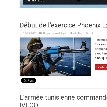
munitions ru...
Début de l’exercice Phoenix E
18/05/2021
Afrique du Nord
,
Algérie
,
Monde
,
Moyen-Orient
L’exercic
Express 
particip
avec l’e
ainsi qu’
Lire la s
L’armée tunisienne command
IVECO