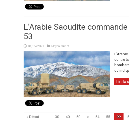
L’Arabie Saoudite commande
53
01/05/2021
Moyen-Orient
L’Arabie
contre b
bombarde
qu’indiq
Lire la s
56
« Début
...
30
40
50
«
54
55