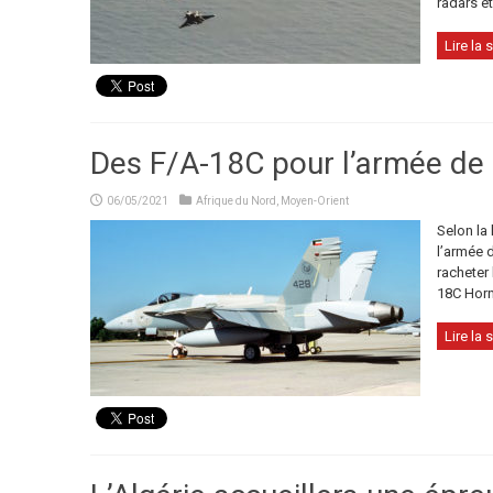
radars et
Lire la s
Des F/A-18C pour l’armée de l
06/05/2021
Afrique du Nord
,
Moyen-Orient
Selon la 
l’armée d
racheter 
18C Horn
Lire la s