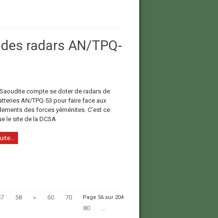
 des radars AN/TPQ-
 Saoudite compte se doter de radars de
atteries AN/TPQ-53 pour faire face aux
ments des forces yéménites. C’est ce
ue le site de la DCSA
uite...
57
58
»
60
70
Page 56 sur 204
80
...