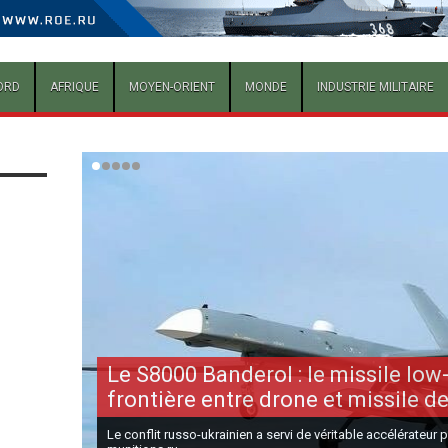
ORD
AFRIQUE
MOYEN-ORIENT
MONDE
INDUSTRIE MILITAIRE
Le S8000 Banderol : le missile low-
frontière entre drone et missile de
Le conflit russo-ukrainien a servi de véritable accélérateur