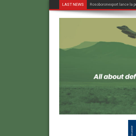
LAST NEWS
Rosoboronexport lance la p