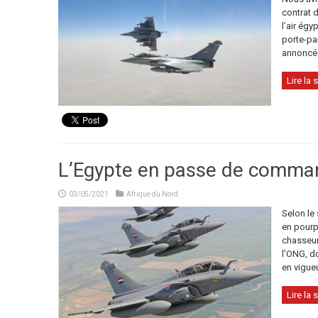
contrat 
l’air égy
porte-par
annoncé 
Lire la s
L’Egypte en passe de comman
03/05/2021
Afrique du Nord
Selon le 
en pourp
chasseurs
l’ONG, do
en vigueu
Lire la s