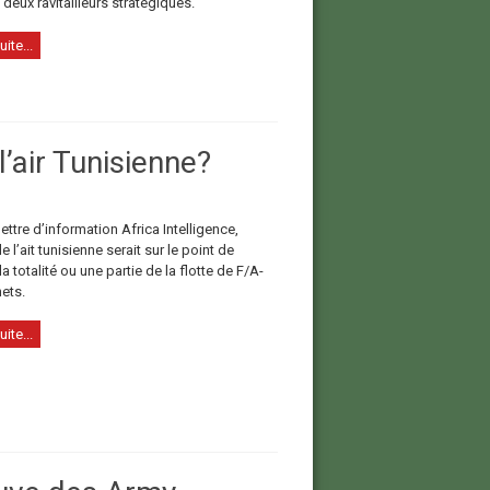
 deux ravitailleurs stratégiques.
uite...
’air Tunisienne?
lettre d’information Africa Intelligence,
e l’ait tunisienne serait sur le point de
la totalité ou une partie de la flotte de F/A-
ets.
uite...