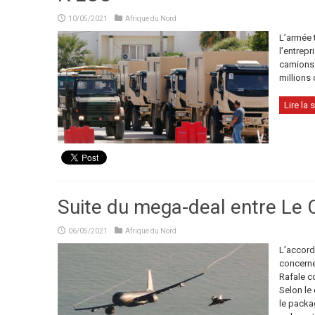
10/05/2021
Afrique du Nord
L’armée 
l’entrep
camions 
millions 
Lire la s
Suite du mega-deal entre Le C
06/05/2021
Afrique du Nord
L’accord 
concerne
Rafale c
Selon le
le packag