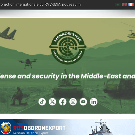
romotion internationale du RVV-SDM, nouveau missile air-air du Su-57E