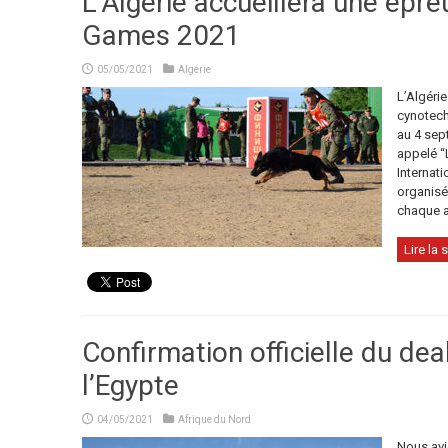
L’Algérie accueillera une épr
Games 2021
05/05/2021
Algérie
L’Algérie
cynotechn
au 4 sep
appelé “
Internat
organisé
chaque a
Lire la s
Confirmation officielle du dea
l’Egypte
04/05/2021
Afrique du Nord
Nous avi