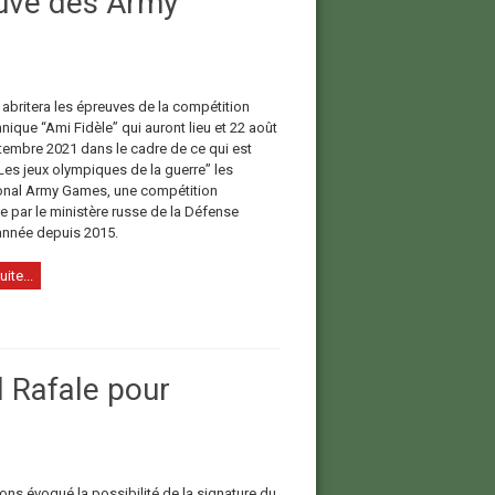
euve des Army
 abritera les épreuves de la compétition
ique “Ami Fidèle” qui auront lieu et 22 août
tembre 2021 dans le cadre de ce qui est
Les jeux olympiques de la guerre” les
ional Army Games, une compétition
e par le ministère russe de la Défense
nnée depuis 2015.
uite...
l Rafale pour
ons évoqué la possibilité de la signature du