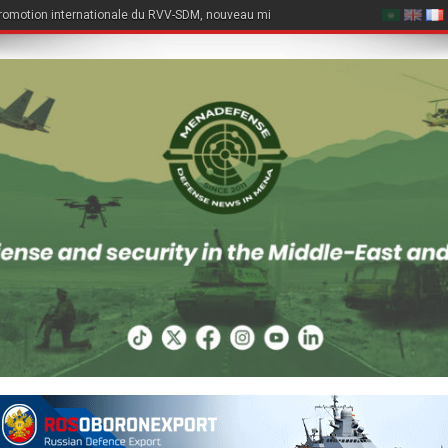
romotion internationale du RVV-SDM, nouveau missile air-air du Su-57E