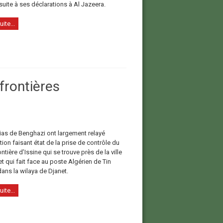
 suite à ses déclarations à Al Jazeera.
uite...
frontières
as de Benghazi ont largement relayé
tion faisant état de la prise de contrôle du
ntière d’Issine qui se trouve près de la ville
t qui fait face au poste Algérien de Tin
ans la wilaya de Djanet.
uite...