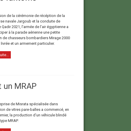
sion de la cérémonie de récéption de la
se navale Jargoub et la conduite de
e Qadir 2021, l’armée de l’air égyptienne a
iciper à la parade aérienne une petite
n de chasseurs bombardiers Mirage 2000
livrée et un armement particulier.
uite...
it un MRAP
eprise de Misrata spécialisée dans
ation de vitres pare-balles a commencé, en
ernier, la production d’un véhicule blindé
 type MRAP.