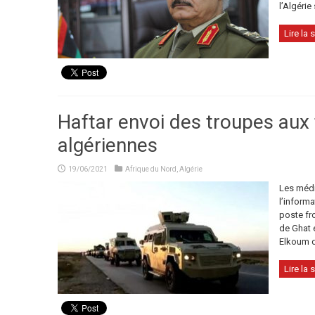
l’Algérie
Lire la s
Haftar envoi des troupes aux 
algériennes
19/06/2021
Afrique du Nord
,
Algérie
Les médi
l’informa
poste fro
de Ghat e
Elkoum d
Lire la s