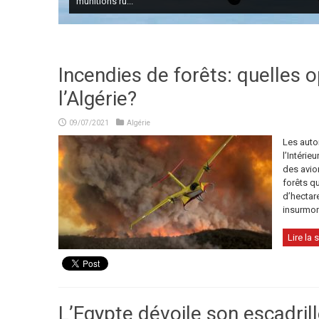
munitions ru...
Incendies de forêts: quelles 
l’Algérie?
09/07/2021
Algérie
Les autor
l’Intérie
des avio
forêts q
d’hectar
insurmon
Lire la s
L’Egypte dévoile son escadril