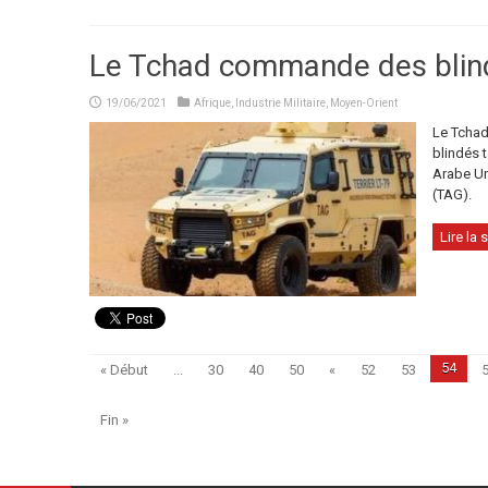
Le Tchad commande des blind
19/06/2021
Afrique
,
Industrie Militaire
,
Moyen-Orient
Le Tcha
blindés t
Arabe Un
(TAG).
Lire la s
54
« Début
...
30
40
50
«
52
53
Fin »