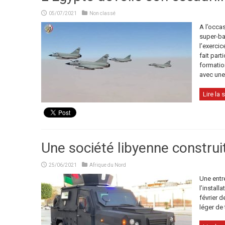
05/07/2021
Non classé
A l’occa
super-ba
l’exercic
fait part
formatio
avec une 
Lire la s
Une société libyenne constru
25/06/2021
Afrique du Nord
Une entr
l’install
février d
léger de