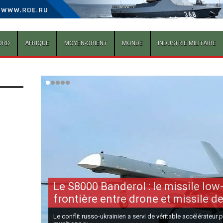
ORD
AFRIQUE
MOYEN-ORIENT
MONDE
INDUSTRIE MILITAIRE
Le S8000 Banderol : le missile low-
frontière entre drone et missile de
Le conflit russo-ukrainien a servi de véritable accélérateur