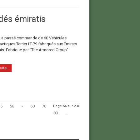
és émiratis
d a passé commande de 60 Vehicules
actiques Terrier LT-79 fabriqués aux Émirats
is. Fabrique par “The Armored Group”
uite...
55
56
»
60
70
Page 54 sur 204
80
...