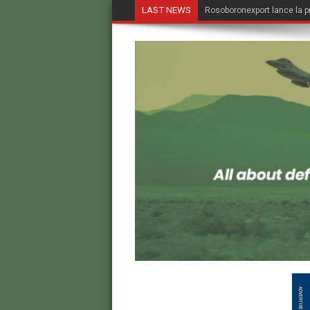
LAST NEWS
Rosoboronexport lance la p