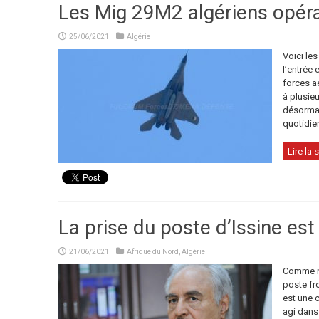
Les Mig 29M2 algériens opéra
25/06/2021
Algérie
Voici le
l’entrée
forces a
à plusieu
désormai
quotidie
Lire la s
La prise du poste d’Issine es
21/06/2021
Afrique du Nord
,
Algérie
Comme no
poste fro
est une 
agi dans