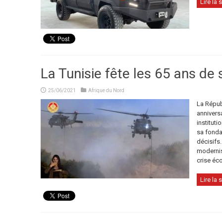
Lire la s
La Tunisie fête les 65 ans de
25/06/2021
Afrique du Nord
La Répub
annivers
institut
sa fonda
décisifs
modernis
crise éc
Lire la s