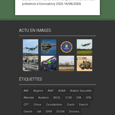
présence à Eurosatory 2026
16/06/2026
ACTU EN IMAGES
ÉTIQUETTES
AAF
Algérie
ANP
AQMI
Arabie Saoudite
Attentat
Aviation
BDSL
C130
CFA
CFN
CFT
Chine
Constantine
Crash
Daech
Daesh
dat
DFM
DGSN
Drones