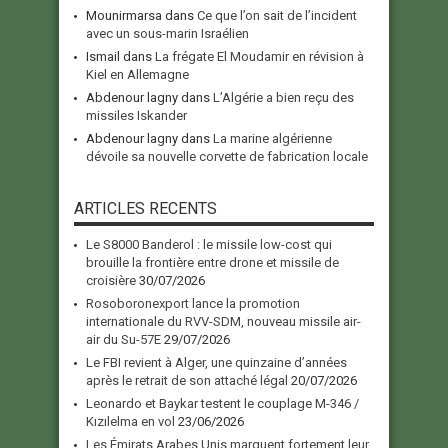
Mounirmarsa
dans
Ce que l’on sait de l’incident
avec un sous-marin Israélien
Ismail
dans
La frégate El Moudamir en révision à
Kiel en Allemagne
Abdenour lagny
dans
L’Algérie a bien reçu des
missiles Iskander
Abdenour lagny
dans
La marine algérienne
dévoile sa nouvelle corvette de fabrication locale
ARTICLES RECENTS
Le S8000 Banderol : le missile low-cost qui
brouille la frontière entre drone et missile de
croisière
30/07/2026
Rosoboronexport lance la promotion
internationale du RVV-SDM, nouveau missile air-
air du Su-57E
29/07/2026
Le FBI revient à Alger, une quinzaine d’années
après le retrait de son attaché légal
20/07/2026
Leonardo et Baykar testent le couplage M-346 /
Kızılelma en vol
23/06/2026
Les Émirats Arabes Unis marquent fortement leur