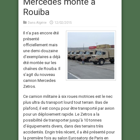
Mercedes monté à
Rouiba
Dans
Algérie
12/02/2015
Il n’a pas encore été
présenté
officiellement mais
une demi-douzaine
d’exemplaires a déjà
été montée sur les
chaînes de Rouiba. Il
s’agit du nouveau
camion Mercedes
Zetros.
Ce camion militaire à six roues motrices est le nec
plus ultra du transport lourd tout terrain. Bas de
plafond, il est conçu pour être transporté par avion
pour un déploiement rapide. Le Zetros a la
possibilité de transporter jusqu’à 10 tonnes
d’équipements divers, dans des terrains très
accidentés. Engin très récent, il a été présenté pour
la première fois au salon Eurosatory de Paris en