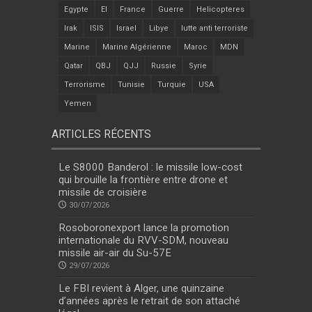
Egypte
EI
France
Guerre
Helicopteres
Irak
ISIS
Israel
Libye
lutte anti terroriste
Marine
Marine Algérienne
Maroc
MDN
Qatar
QBJ
QJJ
Russie
Syrie
Terrorisme
Tunisie
Turquie
USA
Yemen
ARTICLES RÉCENTS
Le S8000 Banderol : le missile low-cost
qui brouille la frontière entre drone et
missile de croisière
30/07/2026
Rosoboronexport lance la promotion
internationale du RVV-SDM, nouveau
missile air-air du Su-57E
29/07/2026
Le FBI revient à Alger, une quinzaine
d’années après le retrait de son attaché